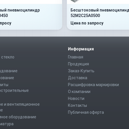
вый пневмоцилиндр
Бесштоковый пневмоцилин
0450
52M2C25A0500
апросу
Цена по запросу
Информация
 стекло
Главная
Продукция
удование
Заказ-Купить
дование
Доставка
ниты
Расшифровка маркировки
строительные
О компании
Новости
е и вентиляционное
Контакты
ие
Публичная оферта
мное оборудование
рматура