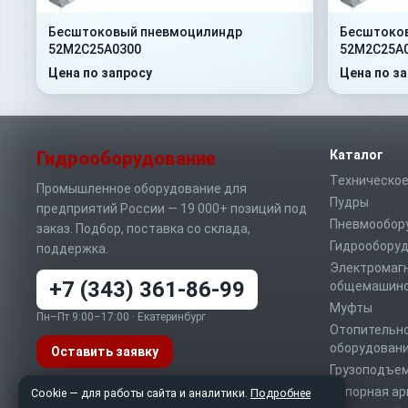
Бесштоковый пневмоцилиндр
Бесштоко
52M2C25A0300
52M2C25A
Цена по запросу
Цена по з
Гидрооборудование
Каталог
Техническое
Промышленное оборудование для
Пудры
предприятий России — 19 000+ позиций под
Пневмообор
заказ. Подбор, поставка со склада,
Гидрообору
поддержка.
Электромаг
+7 (343) 361-86-99
общемашино
Муфты
Пн–Пт 9:00–17:00 · Екатеринбург
Отопительно
оборудован
Оставить заявку
Грузоподъе
Запорная а
Telegram
MAX
WhatsApp
Cookie — для работы сайта и аналитики.
Подробнее