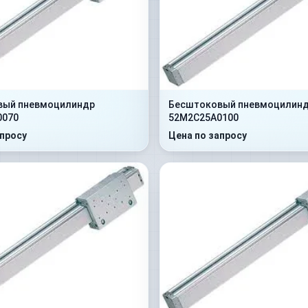
вый пневмоцилиндр
Бесштоковый пневмоцилин
0070
52M2C25A0100
апросу
Цена по запросу