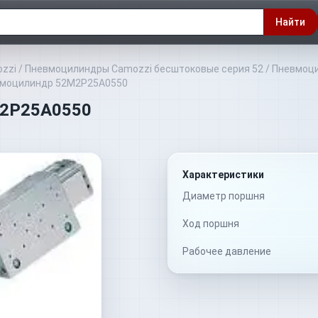
Найти
zzi
/
Пневмоцилиндры Camozzi бесштоковые серия 52
/
Пневмоци
вмоцилиндр 52M2P25A0550
M2P25A0550
Характеристики
Диаметр поршня
Ход поршня
Рабочее давление