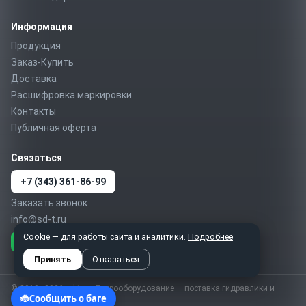
Информация
Продукция
Заказ-Купить
Доставка
Расшифровка маркировки
Контакты
Публичная оферта
Связаться
+7 (343) 361-86-99
Заказать звонок
info@sd-t.ru
Cookie — для работы сайта и аналитики.
Подробнее
Telegram
MAX
WhatsApp
Принять
Отказаться
© 2010–2026 sd-t.ru · Гидрооборудование — поставка гидравлики и
пневматики по России