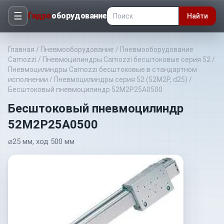
☰
Гидро
оборудование
Найти
Главная
/
Пневмооборудование
/
Пневмооборудование
Camozzi
/
Пневмоцилиндры Camozzi бесштоковые серия 52
/
Пневмоцилиндры Camozzi бесштоковые в стандартном
исполнении
/
Пневмоцилиндры серия 52 (52M2P, d25)
/
Бесштоковый пневмоцилиндр 52M2P25A0500
Бесштоковый пневмоцилиндр
52M2P25A0500
⌀25 мм, ход 500 мм