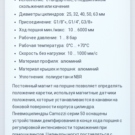
скольжения или качения
Диаметры цилиндров: 25, 32, 40, 50, 63 мм
Присоединение: G1/8"«, G1/4", G3/8»
Ход поршня мин./макс: 10 … 6000 мм
Рабочее давление: 1 … 8 бар
Рабочая температура: 0°C … +70°C
Скорость без нагрузки: 10 … 1000 мм/с
Материал профиля: алюминий
Материал крышек и поршня: алюминий
Уплотнения: полиуретан и NBR
Постоянный магнит на поршне позволяет определять
положение каретки, используя магнитные датчики
положения, которые устанавливаются в канавки на
боковой поверхности корпуса цилиндра.
Пневмоцилиндры Camozzi серии 50 оснащены
устройствами демпфирования в конце хода поршня с
регулировкой интенсивности торможения при
помощи винтов. Цилиндры могут поставляться с