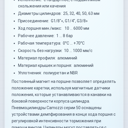
скольжения или качения
Диаметры цилиндров: 25, 32, 40, 50, 63 мм
Присоединение: G1/8"«, G1/4", G3/8»
Ход поршня мин./макс: 10 … 6000 мм
Рабочее давление: 1 … 8 бар
Рабочая температура: 0°C … +70°C
Скорость без нагрузки: 10 … 1000 мм/с
Материал профиля: алюминий
Материал крышек и поршня: алюминий
Уплотнения: полиуретан и NBR
Постоянный магнит на поршне позволяет определять
положение каретки, используя магнитные датчики
положения, которые устанавливаются в канавки на
боковой поверхности корпуса цилиндра.
Пневмоцилиндры Camozzi серии 50 оснащены
устройствами демпфирования в конце хода поршня с
регулировкой интенсивности торможения при
помощи винтов. Цилиндры могут поставляться с