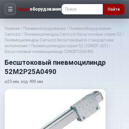
☰
Гидро
оборудование
Найти
Главная
/
Пневмооборудование
/
Пневмооборудование
Camozzi
/
Пневмоцилиндры Camozzi бесштоковые серия 52
/
Пневмоцилиндры Camozzi бесштоковые в стандартном
исполнении
/
Пневмоцилиндры серия 52 (52M2P, d25)
/
Бесштоковый пневмоцилиндр 52M2P25A0490
Бесштоковый пневмоцилиндр
52M2P25A0490
⌀25 мм, ход 490 мм