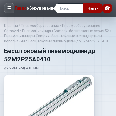
☰
☎
Гидро
оборудование
Найти
Главная
/
Пневмооборудование
/
Пневмооборудование
Camozzi
/
Пневмоцилиндры Camozzi бесштоковые серия 52
/
Пневмоцилиндры Camozzi бесштоковые в стандартном
исполнении
/
Бесштоковый пневмоцилиндр 52M2P25A0410
Бесштоковый пневмоцилиндр
52M2P25A0410
⌀25 мм, ход 410 мм