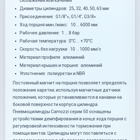
скольжения или качения
Диаметры цилиндров: 25, 32, 40, 50, 63 мм
Присоединение: G1/8"«, G1/4", G3/8»
Ход поршня мин./макс: 10 … 6000 мм
Рабочее давление: 1 … 8 бар
Рабочая температура: 0°C … +70°C
Скорость без нагрузки: 10 … 1000 мм/с
Материал профиля: алюминий
Материал крышек и поршня: алюминий
Уплотнения: полиуретан и NBR
Постоянный магнит на поршне позволяет определять
положение каретки, используя магнитные датчики
положения, которые устанавливаются в канавки на
боковой поверхности корпуса цилиндра.
Пневмоцилиндры Camozzi серии 50 оснащены
устройствами демпфирования в конце хода поршня с
регулировкой интенсивности торможения при
помощи винтов. Цилиндры могут поставляться с