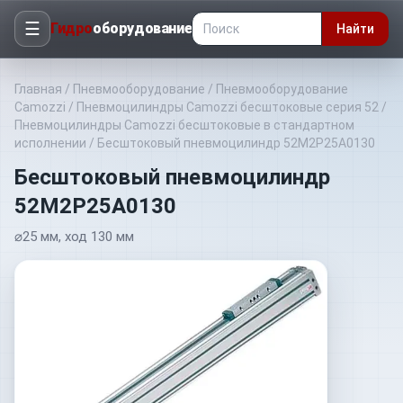
☰
Гидро
оборудование
Найти
Главная
/
Пневмооборудование
/
Пневмооборудование
Camozzi
/
Пневмоцилиндры Camozzi бесштоковые серия 52
/
Пневмоцилиндры Camozzi бесштоковые в стандартном
исполнении
/
Бесштоковый пневмоцилиндр 52M2P25A0130
Бесштоковый пневмоцилиндр
52M2P25A0130
⌀25 мм, ход 130 мм