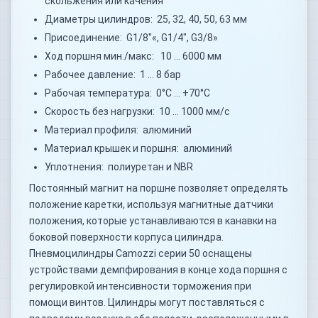
скольжения или качения
Диаметры цилиндров: 25, 32, 40, 50, 63 мм
Присоединение: G1/8"«, G1/4", G3/8»
Ход поршня мин./макс: 10 … 6000 мм
Рабочее давление: 1 … 8 бар
Рабочая температура: 0°C … +70°C
Скорость без нагрузки: 10 … 1000 мм/с
Материал профиля: алюминий
Материал крышек и поршня: алюминий
Уплотнения: полиуретан и NBR
Постоянный магнит на поршне позволяет определять
положение каретки, используя магнитные датчики
положения, которые устанавливаются в канавки на
боковой поверхности корпуса цилиндра.
Пневмоцилиндры Camozzi серии 50 оснащены
устройствами демпфирования в конце хода поршня с
регулировкой интенсивности торможения при
помощи винтов. Цилиндры могут поставляться с