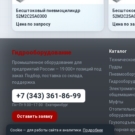
Бесштоковый пневмоцилиндр
Бесштоко
52M2C25A0300
52M2C25A
Цена по запросу
Цена по з
Гидрооборудование
Каталог
Техническое
Промышленное оборудование для
Пудры
предприятий России — 19 000+ позиций под
Пневмообор
заказ. Подбор, поставка со склада,
Гидрообору
поддержка.
Электромаг
+7 (343) 361-86-99
общемашино
Муфты
Пн–Пт 9:00–17:00 · Екатеринбург
Отопительно
оборудован
Оставить заявку
Грузоподъе
Запорная а
Telegram
MAX
WhatsApp
Cookie — для работы сайта и аналитики.
Подробнее