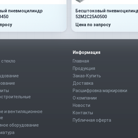
вый пневмоцилиндр
Бесштоковый пневмоцилин
0450
52M2C25A0500
апросу
Цена по запросу
Информация
 стекло
Главная
Продукция
удование
Заказ-Купить
дование
Доставка
ниты
Расшифровка маркировки
строительные
О компании
Новости
е и вентиляционное
Контакты
ие
Публичная оферта
мное оборудование
рматура