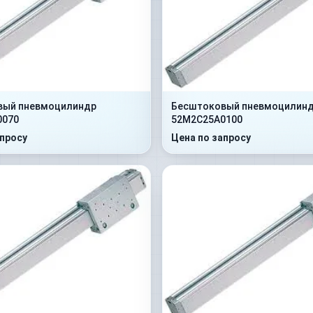
вый пневмоцилиндр
Бесштоковый пневмоцилин
0070
52M2C25A0100
апросу
Цена по запросу