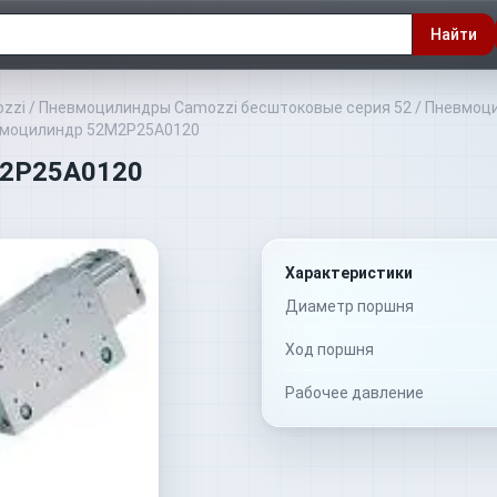
Найти
zzi
/
Пневмоцилиндры Camozzi бесштоковые серия 52
/
Пневмоци
вмоцилиндр 52M2P25A0120
M2P25A0120
Характеристики
Диаметр поршня
Ход поршня
Рабочее давление