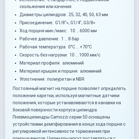
скольжения или качения
Диаметры цилиндров: 25, 32, 40, 50, 63 мм
Присоединение: G1/8"«, G1/4", G3/8»
Ход поршня мин./макс: 10 … 6000 мм
Рабочее давление: 1 … 8 бар
Рабочая температура: 0°C … +70°C
Скорость без нагрузки: 10 … 1000 мм/с
Материал профиля: алюминий
Материал крышек и поршня: алюминий
Уплотнения: полиуретан и NBR
Постоянный магнит на поршне позволяет определять
положение каретки, используя магнитные датчики
положения, которые устанавливаются в канавки на
боковой поверхности корпуса цилиндра.
Пневмоцилиндры Camozzi серии 50 оснащены
устройствами демпфирования в конце хода поршня с
регулировкой интенсивности торможения при
помощи винтов. Цилиндры могут поставляться с