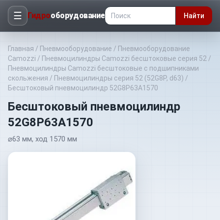
☰
Гидро
оборудование
Найти
Главная
/
Пневмооборудование
/
Пневмооборудование
Camozzi
/
Пневмоцилиндры Camozzi бесштоковые серия 52
/
Пневмоцилиндры Camozzi бесштоковые с подшипниками
скольжения
/
Пневмоцилиндры серия 52 (52G8P, d63)
/
Бесштоковый пневмоцилиндр 52G8P63A1570
Бесштоковый пневмоцилиндр
52G8P63A1570
⌀63 мм, ход 1570 мм