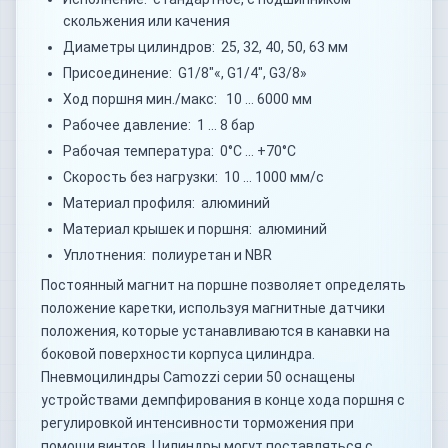
скольжения или качения
Диаметры цилиндров: 25, 32, 40, 50, 63 мм
Присоединение: G1/8"«, G1/4", G3/8»
Ход поршня мин./макс: 10 … 6000 мм
Рабочее давление: 1 … 8 бар
Рабочая температура: 0°C … +70°C
Скорость без нагрузки: 10 … 1000 мм/с
Материал профиля: алюминий
Материал крышек и поршня: алюминий
Уплотнения: полиуретан и NBR
Постоянный магнит на поршне позволяет определять
положение каретки, используя магнитные датчики
положения, которые устанавливаются в канавки на
боковой поверхности корпуса цилиндра.
Пневмоцилиндры Camozzi серии 50 оснащены
устройствами демпфирования в конце хода поршня с
регулировкой интенсивности торможения при
помощи винтов. Цилиндры могут поставляться с