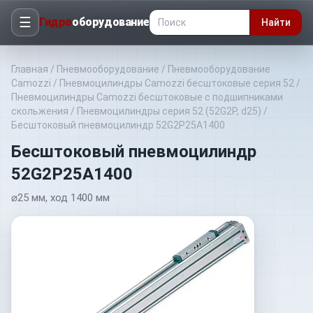
☰
Гидро
оборудование
Найти
Главная
/
Пневмооборудование
/
Пневмооборудование
Camozzi
/
Пневмоцилиндры Camozzi бесштоковые серия 52
/
Пневмоцилиндры Camozzi бесштоковые с подшипниками
скольжения
/
Пневмоцилиндры серия 52 (52G2P, d25)
/
Бесштоковый пневмоцилиндр 52G2P25A1400
Бесштоковый пневмоцилиндр
52G2P25A1400
⌀25 мм, ход 1400 мм