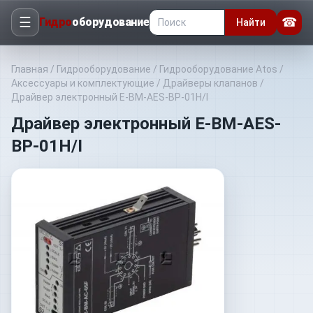
☰
☎
Гидро
оборудование
Найти
Главная
/
Гидрооборудование
/
Гидрооборудование Atos
/
Аксессуары и комплектующие
/
Драйверы клапанов
/
Драйвер электронный E-BM-AES-BP-01H/I
Драйвер электронный E-BM-AES-
BP-01H/I