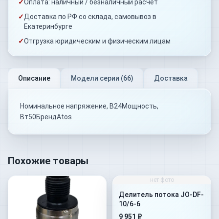
✓
Оплата: наличный / безналичный расчёт
✓
Доставка по РФ со склада, самовывоз в
Екатеринбурге
✓
Отгрузка юридическим и физическим лицам
Описание
Модели серии (
66
)
Доставка
Номинальное напряжение, В24Mощность,
Вт50БрендAtos
Похожие товары
нет фото
Делитель потока JO-DF-
10/6-6
9 951 ₽