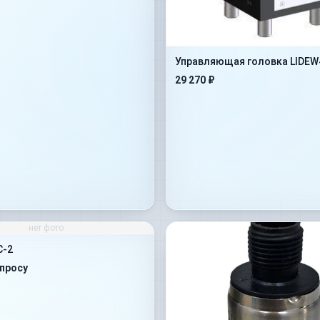
Управляющая головка LIDEW
29 270 ₽
нет фото
C-2
апросу