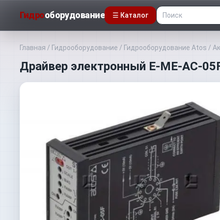
Гидро
оборудование
☰ Каталог
Главная
/
Гидрооборудование
/
Гидрооборудование Atos
/
А
Драйвер электронный E-ME-AC-05F