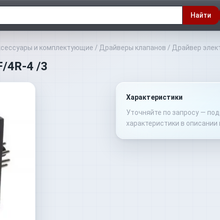
Найти
ксессуары и комплектующие
/
Драйверы клапанов
/
Драйвер элект
/4R-4 /3
Характеристики
Уточняйте по запросу — по
характеристики в описании 