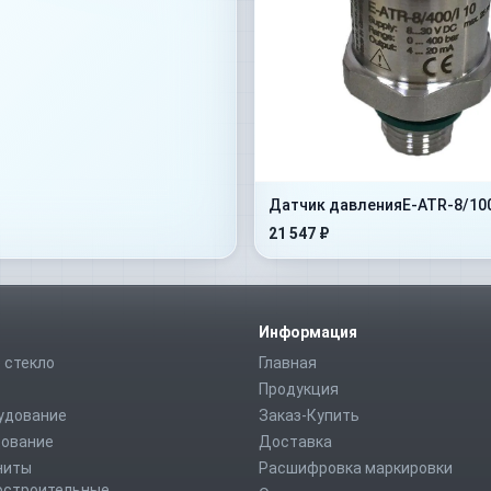
Датчик давленияE-ATR-8/10
21 547 ₽
Информация
 стекло
Главная
Продукция
удование
Заказ-Купить
дование
Доставка
ниты
Расшифровка маркировки
строительные