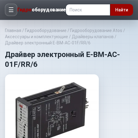
☰
Гидро
оборудование
Найти
Главная
/
Гидрооборудование
/
Гидрооборудование Atos
/
Аксессуары и комплектующие
/
Драйверы клапанов
/
Драйвер электронный E-BM-AC-01F/RR/6
Драйвер электронный E-BM-AC-
01F/RR/6