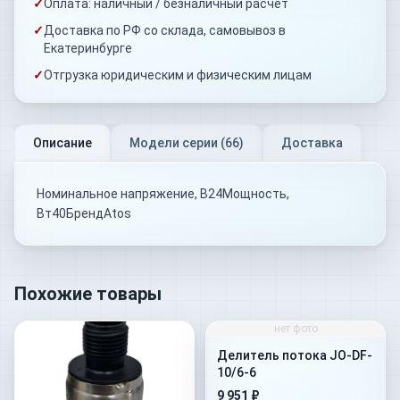
✓
Оплата: наличный / безналичный расчёт
✓
Доставка по РФ со склада, самовывоз в
Екатеринбурге
✓
Отгрузка юридическим и физическим лицам
Описание
Модели серии (
66
)
Доставка
Номинальное напряжение, В24Mощность,
Вт40БрендAtos
Похожие товары
нет фото
Делитель потока JO-DF-
10/6-6
9 951 ₽