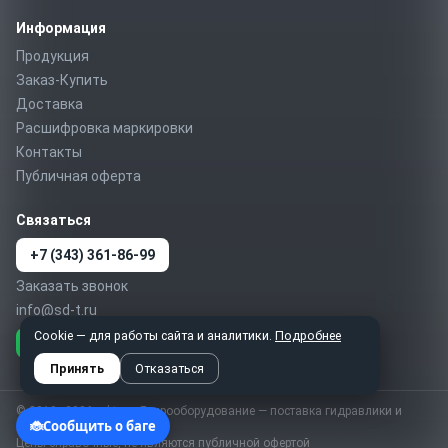
Информация
Продукция
Заказ-Купить
Доставка
Расшифровка маркировки
Контакты
Публичная оферта
Связаться
+7 (343) 361-86-99
Заказать звонок
info@sd-t.ru
Cookie — для работы сайта и аналитики.
Подробнее
Telegram
MAX
WhatsApp
Принять
Отказаться
© 2010–2026 sd-t.ru · Гидрооборудование — поставка гидравлики и
пневматики по России
Цены справочные, не являются публичной офертой