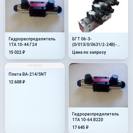
БГТ 06-3-
Гидрораспределитель
(0/013/0/0631/2-24В)-
1ТА 10-44.Г24
(0/013/0/0631/2-24В)-
Цена по запросу
15 022 ₽
(0/0/0/0631/2-24В)
нет фото
Плита BA-214/5NT
12 608 ₽
Гидрораспределитель
1ТА 10-64.В220
17 645 ₽