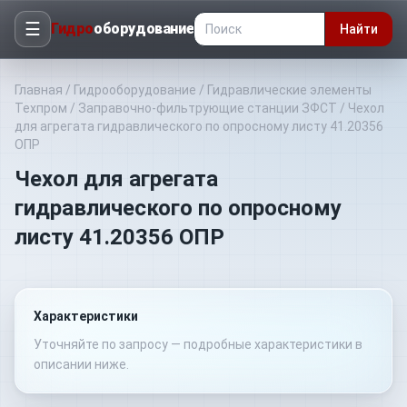
☰
Гидро
оборудование
Найти
Главная
/
Гидрооборудование
/
Гидравлические элементы
Техпром
/
Заправочно-фильтрующие станции ЗФСТ
/
Чехол
для агрегата гидравлического по опросному листу 41.20356
ОПР
Чехол для агрегата
гидравлического по опросному
листу 41.20356 ОПР
Характеристики
Уточняйте по запросу — подробные характеристики в
описании ниже.