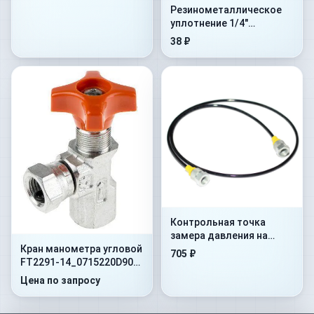
Резинометалличеcкое
уплотнение 1/4"
(1MTBU.100101)
38 ₽
Контрольная точка
замера давления на
Кран манометра угловой
гибком шланге Flex.
705 ₽
FT2291-14_0715220D90
500mm+AdMan1/4”+ConM16x1
400 Бар 1/4"NPT -60
Цена по запросу