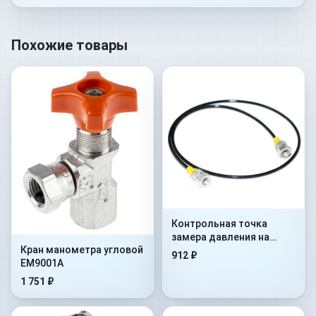
Похожие товары
Контрольная точка
замера давления на
Кран манометра угловой
гибком шланге Flex.
912 ₽
EM9001A
2000mm+AdMan1/4”+ConM16x
1 751 ₽