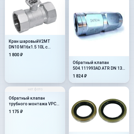
Кран шаровыйV2MT
DN10 M16x1.5 10L с
отверстиями под
1 800 ₽
крепление(402.1112JD)
Обратный клапан
504.111993AD ATR DN 13
на 10 бар
1 824 ₽
нет фото
Обратный клапан
трубного монтажа VPC
1&#039-&#039-
1 175 ₽