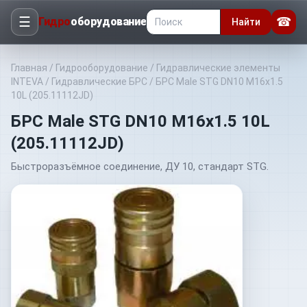
☰
☎
Гидро
оборудование
Найти
Главная
/
Гидрооборудование
/
Гидравлические элементы
INTEVA
/
Гидравлические БРС
/
БРС Male STG DN10 M16x1.5
10L (205.11112JD)
БРС Male STG DN10 M16x1.5 10L
(205.11112JD)
Быстроразъёмное соединение, ДУ 10, стандарт STG.