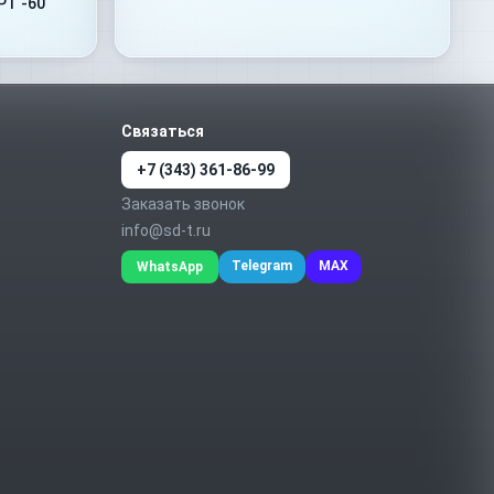
PT -60
Связаться
+7 (343) 361-86-99
Заказать звонок
info@sd-t.ru
Telegram
MAX
WhatsApp