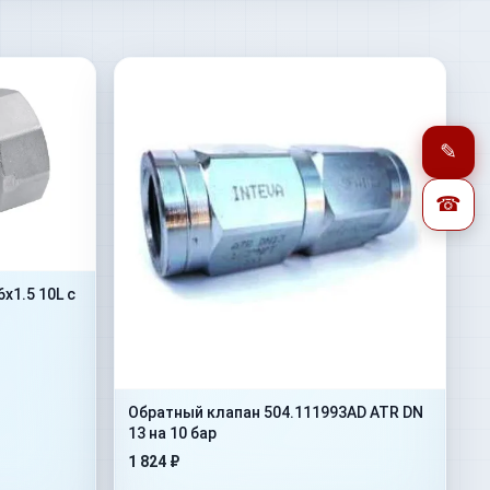
✎
☎
1.5 10L с
Обратный клапан 504.111993AD ATR DN
13 на 10 бар
1 824 ₽