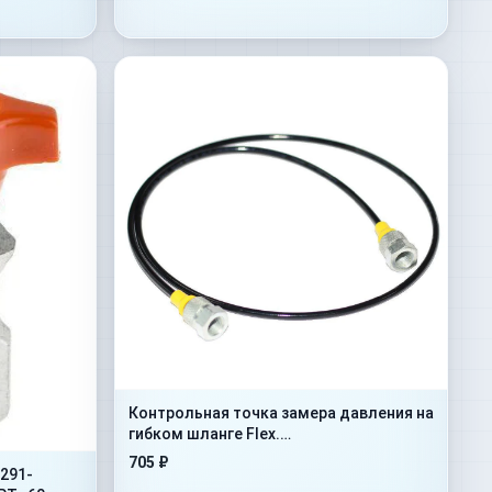
Контрольная точка замера давления на
гибком шланге Flex.
500mm+AdMan1/4”+ConM16x1,5
705 ₽
291-