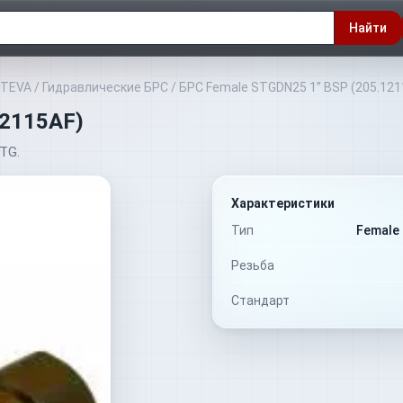
Найти
NTEVA
/
Гидравлические БРС
/
БРС Female STGDN25 1” BSP (205.121
12115AF)
TG.
Характеристики
Тип
Female 
Резьба
Стандарт