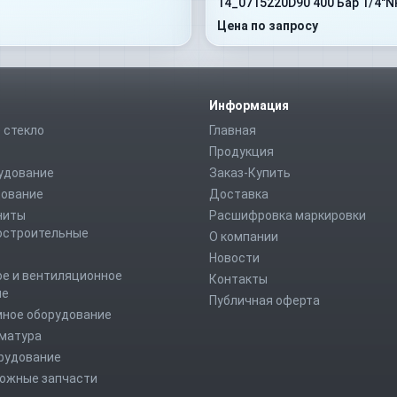
14_0715220D90 400 Бар 1/4"N
Цена по запросу
Информация
 стекло
Главная
Продукция
удование
Заказ-Купить
дование
Доставка
ниты
Расшифровка маркировки
строительные
О компании
Новости
е и вентиляционное
Контакты
ие
Публичная оферта
мное оборудование
рматура
рудование
ожные запчасти