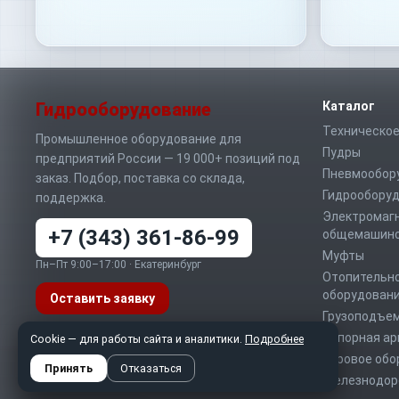
Гидрооборудование
Каталог
Техническое
Промышленное оборудование для
Пудры
предприятий России — 19 000+ позиций под
Пневмообор
заказ. Подбор, поставка со склада,
Гидрообору
поддержка.
Электромаг
+7 (343) 361-86-99
общемашино
Муфты
Пн–Пт 9:00–17:00 · Екатеринбург
Отопительно
оборудован
Оставить заявку
Грузоподъе
Запорная а
Telegram
MAX
Cookie — для работы сайта и аналитики.
Подробнее
WhatsApp
Буровое обо
info@sd-t.ru
Принять
Отказаться
Железнодор