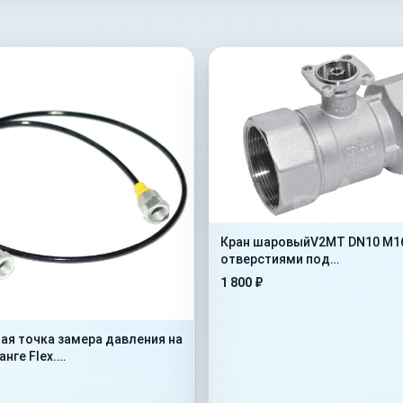
Кран шаровыйV2MT DN10 M16x
отверстиями под
крепление(402.1112JD)
1 800 ₽
ая точка замера давления на
нге Flex.
dMan1/4”+ConM16x1,5