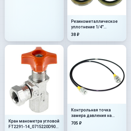
Резинометалличеcкое
уплотнение 1/4"
(1MTBU.100101)
38 ₽
Контрольная точка
замера давления на
Кран манометра угловой
гибком шланге Flex.
705 ₽
FT2291-14_0715220D90
500mm+AdMan1/4”+ConM16x1