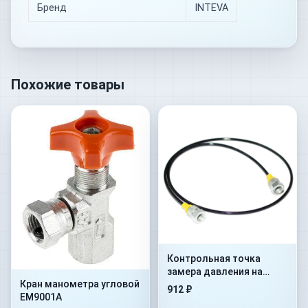
Бренд
INTEVA
Похожие товары
Контрольная точка
замера давления на
Кран манометра угловой
гибком шланге Flex.
912 ₽
EM9001A
2000mm+AdMan1/4”+ConM16x