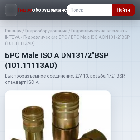
☰
Гидро
оборудование
Найти
Главная
/
Гидрооборудование
/
Гидравлические элементы
INTEVA
/
Гидравлические БРС
/
БРС Male ISO A DN131/2"BSP
(101.11113AD)
БРС Male ISO A DN131/2"BSP
(101.11113AD)
Быстроразъёмное соединение, ДУ 13, резьба 1/2" BSP,
стандарт ISO A.