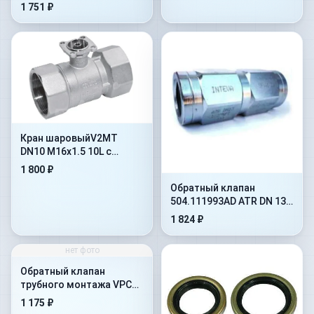
1 751 ₽
Кран шаровыйV2MT
DN10 M16x1.5 10L с
отверстиями под
1 800 ₽
крепление(402.1112JD)
Обратный клапан
504.111993AD ATR DN 13
на 10 бар
1 824 ₽
нет фото
Обратный клапан
трубного монтажа VPC
1&#039-&#039-
1 175 ₽