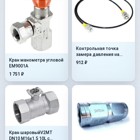
Контрольная точка
замера давления на
Кран манометра угловой
гибком шланге Flex.
912 ₽
EM9001A
2000mm+AdMan1/4”+ConM16x
1 751 ₽
Кран шаровыйV2MT
DN10 M16x1.5 10L с