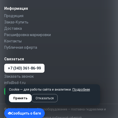
Информация
Продукция
Заказ-Купить
Доставка
Расшифровка маркировки
Контакты
Публичная оферта
Связаться
+7 (343) 361-86-99
Заказать звонок
info@sd-t.ru
Cookie — для работы сайта и аналитики.
Подробнее
Telegram
MAX
WhatsApp
Принять
Отказаться
© 2010–2026 sd-t.ru · Гидрооборудование — поставка гидравлики и
пневматики по России
Цены справочные, не являются публичной офертой