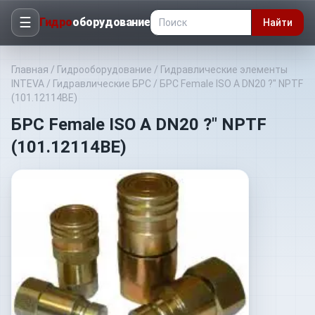
☰
Гидро
оборудование
Найти
Главная
/
Гидрооборудование
/
Гидравлические элементы
INTEVA
/
Гидравлические БРС
/
БРС Female ISO A DN20 ?" NPTF
(101.12114BE)
БРС Female ISO A DN20 ?" NPTF
(101.12114BE)