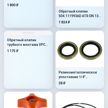
отверстиями под
1 800 ₽
крепление(402.1112JD)
Обратный клапан
504.111993AD ATR DN 13
на 10 бар
1 824 ₽
нет фото
Обратный клапан
трубного монтажа VPC
1&#039-&#039-
1 175 ₽
Резинометалличеcкое
уплотнение 1/4"
(1MTBU.100101)
38 ₽