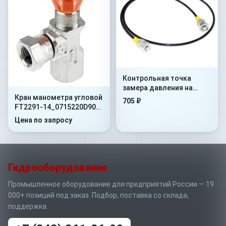
Контрольная точка
замера давления на
Кран манометра угловой
гибком шланге Flex.
705 ₽
FT2291-14_0715220D90
500mm+AdMan1/4”+ConM16x1
400 Бар 1/4"NPT -60
Цена по запросу
Гидрооборудование
Промышленное оборудование для предприятий России — 19
000+ позиций под заказ. Подбор, поставка со склада,
поддержка.