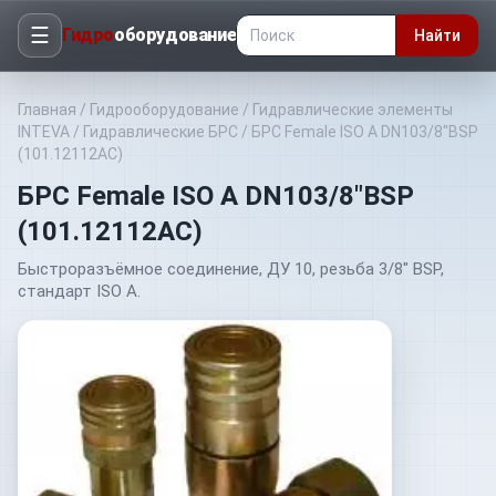
☰
Гидро
оборудование
Найти
Главная
/
Гидрооборудование
/
Гидравлические элементы
INTEVA
/
Гидравлические БРС
/
БРС Female ISO A DN103/8"BSP
(101.12112AC)
БРС Female ISO A DN103/8"BSP
(101.12112AC)
Быстроразъёмное соединение, ДУ 10, резьба 3/8" BSP,
стандарт ISO A.