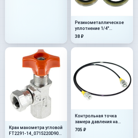
Резинометалличеcкое
уплотнение 1/4"
(1MTBU.100101)
38 ₽
Контрольная точка
замера давления на
Кран манометра угловой
гибком шланге Flex.
705 ₽
FT2291-14_0715220D90
500mm+AdMan1/4”+ConM16x1