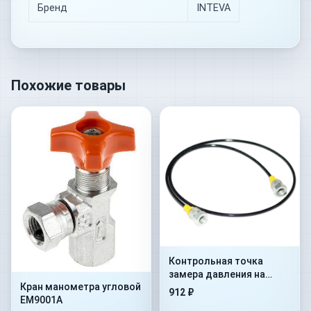
Бренд
INTEVA
Похожие товары
Контрольная точка
замера давления на
Кран манометра угловой
гибком шланге Flex.
912 ₽
EM9001A
2000mm+AdMan1/4”+ConM16x