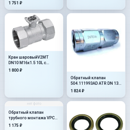
1 751 ₽
Кран шаровыйV2MT
DN10 M16x1.5 10L с
отверстиями под
1 800 ₽
крепление(402.1112JD)
Обратный клапан
504.111993AD ATR DN 13
на 10 бар
1 824 ₽
нет фото
Обратный клапан
трубного монтажа VPC
1&#039-&#039-
1 175 ₽