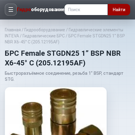
☰
Гидро
оборудование
Найти
Главная
/
Гидрооборудование
/
Гидравлические элементы
INTEVA
/
Гидравлические БРС
/
БРС Female STGDN25 1” BSP
NBR X6-45° С (205.12195AF)
БРС Female STGDN25 1” BSP NBR
X6-45° С (205.12195AF)
Быстроразъёмное соединение, резьба 1" BSP, стандарт
STG.