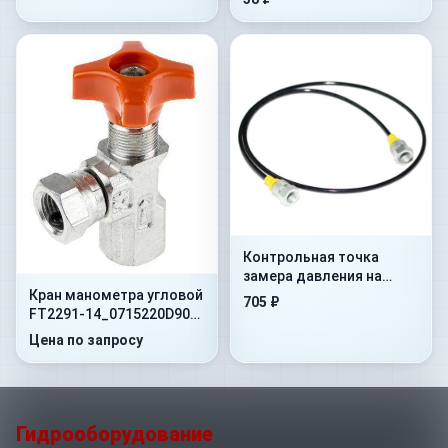
Контрольная точка
замера давления на
Кран манометра угловой
гибком шланге Flex.
705 ₽
FT2291-14_0715220D90
500mm+AdMan1/4”+ConM16x1
400 Бар 1/4"NPT -60
Цена по запросу
Гидрооборудование