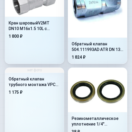
Кран шаровыйV2MT
DN10 M16x1.5 10L с
отверстиями под
1 800 ₽
крепление(402.1112JD)
Обратный клапан
504.111993AD ATR DN 13
на 10 бар
1 824 ₽
нет фото
Обратный клапан
трубного монтажа VPC
1&#039-&#039-
1 175 ₽
Резинометалличеcкое
уплотнение 1/4"
(1MTBU.100101)
38 ₽