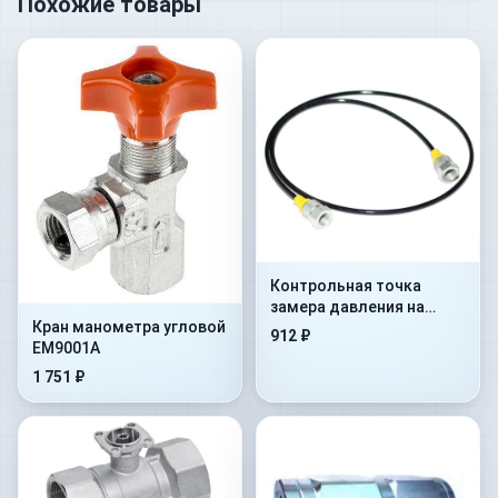
Похожие товары
Контрольная точка
замера давления на
Кран манометра угловой
гибком шланге Flex.
912 ₽
EM9001A
2000mm+AdMan1/4”+ConM16x
1 751 ₽