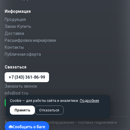
Информация
Продукция
Заказ-Купить
Доставка
Расшифровка маркировки
Контакты
Публичная оферта
Связаться
+7 (343) 361-86-99
Заказать звонок
info@sd-t.ru
Cookie — для работы сайта и аналитики.
Подробнее
Telegram
MAX
WhatsApp
Принять
Отказаться
© 2010–2026 sd-t.ru · Гидрооборудование — поставка гидравлики и
пневматики по России