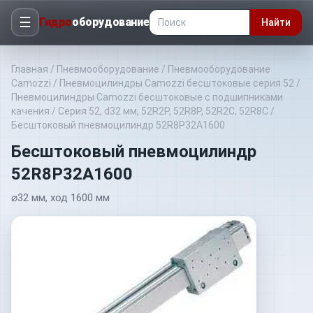
☰
Гидро
оборудование
Найти
Главная
/
Пневмооборудование
/
Пневмооборудование
Camozzi
/
Пневмоцилиндры Camozzi бесштоковые серия 52
/
Пневмоцилиндры Camozzi бесштоковые с подшипниками
качения
/
Серия 52, d32 мм, 52R2P, 52R8P, 52R2C, 52R8C
/
Бесштоковый пневмоцилиндр 52R8P32A1600
Бесштоковый пневмоцилиндр
52R8P32A1600
⌀32 мм, ход 1600 мм