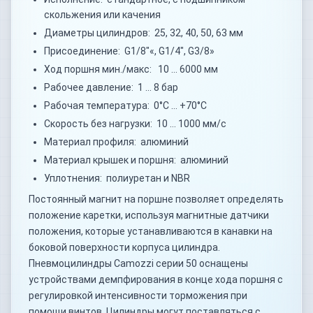
скольжения или качения
Диаметры цилиндров: 25, 32, 40, 50, 63 мм
Присоединение: G1/8"«, G1/4", G3/8»
Ход поршня мин./макс: 10 … 6000 мм
Рабочее давление: 1 … 8 бар
Рабочая температура: 0°C … +70°C
Скорость без нагрузки: 10 … 1000 мм/с
Материал профиля: алюминий
Материал крышек и поршня: алюминий
Уплотнения: полиуретан и NBR
Постоянный магнит на поршне позволяет определять
положение каретки, используя магнитные датчики
положения, которые устанавливаются в канавки на
боковой поверхности корпуса цилиндра.
Пневмоцилиндры Camozzi серии 50 оснащены
устройствами демпфирования в конце хода поршня с
регулировкой интенсивности торможения при
помощи винтов. Цилиндры могут поставляться с