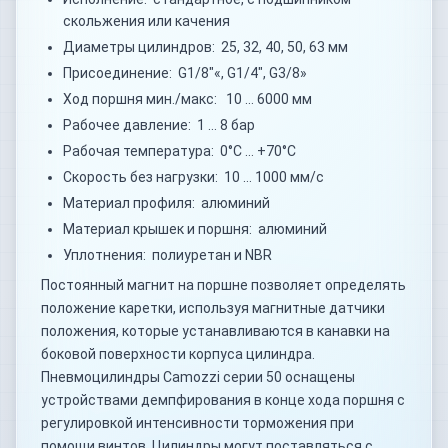
скольжения или качения
Диаметры цилиндров: 25, 32, 40, 50, 63 мм
Присоединение: G1/8"«, G1/4", G3/8»
Ход поршня мин./макс: 10 … 6000 мм
Рабочее давление: 1 … 8 бар
Рабочая температура: 0°C … +70°C
Скорость без нагрузки: 10 … 1000 мм/с
Материал профиля: алюминий
Материал крышек и поршня: алюминий
Уплотнения: полиуретан и NBR
Постоянный магнит на поршне позволяет определять
положение каретки, используя магнитные датчики
положения, которые устанавливаются в канавки на
боковой поверхности корпуса цилиндра.
Пневмоцилиндры Camozzi серии 50 оснащены
устройствами демпфирования в конце хода поршня с
регулировкой интенсивности торможения при
помощи винтов. Цилиндры могут поставляться с