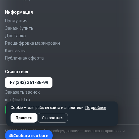
Информация
Продукция
Заказ-Купить
Доставка
Расшифровка маркировки
Контакты
Публичная оферта
Связаться
+7 (343) 361-86-99
Заказать звонок
info@sd-t.ru
Cookie — для работы сайта и аналитики.
Подробнее
Telegram
MAX
WhatsApp
Принять
Отказаться
© 2010–2026 sd-t.ru · Гидрооборудование — поставка гидравлики и
пневматики по России