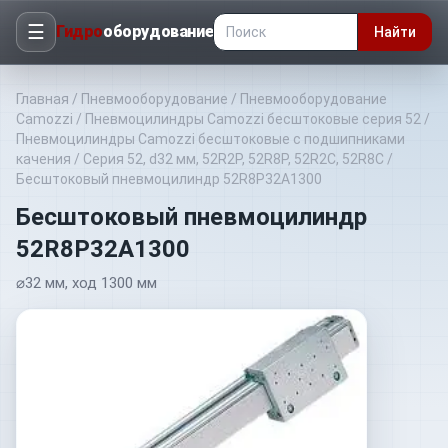
☰
Гидро
оборудование
Найти
Главная
/
Пневмооборудование
/
Пневмооборудование
Camozzi
/
Пневмоцилиндры Camozzi бесштоковые серия 52
/
Пневмоцилиндры Camozzi бесштоковые с подшипниками
качения
/
Серия 52, d32 мм, 52R2P, 52R8P, 52R2C, 52R8C
/
Бесштоковый пневмоцилиндр 52R8P32A1300
Бесштоковый пневмоцилиндр
52R8P32A1300
⌀32 мм, ход 1300 мм