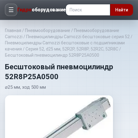
☰
Гидро
оборудование
Найти
Главная
/
Пневмооборудование
/
Пневмооборудование
Camozzi
/
Пневмоцилиндры Camozzi бесштоковые серия 52
/
Пневмоцилиндры Camozzi бесштоковые с подшипниками
качения
/
Серия 52, d25 мм, 52R2P, 52R8P, 52R2C, 52R8C
/
Бесштоковый пневмоцилиндр 52R8P25A0500
Бесштоковый пневмоцилиндр
52R8P25A0500
⌀25 мм, ход 500 мм