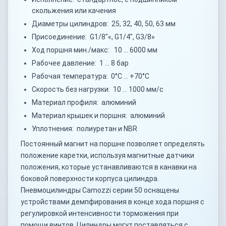
скольжения или качения
Диаметры цилиндров: 25, 32, 40, 50, 63 мм
Присоединение: G1/8"«, G1/4", G3/8»
Ход поршня мин./макс: 10 … 6000 мм
Рабочее давление: 1 … 8 бар
Рабочая температура: 0°C … +70°C
Скорость без нагрузки: 10 … 1000 мм/с
Материал профиля: алюминий
Материал крышек и поршня: алюминий
Уплотнения: полиуретан и NBR
Постоянный магнит на поршне позволяет определять
положение каретки, используя магнитные датчики
положения, которые устанавливаются в канавки на
боковой поверхности корпуса цилиндра.
Пневмоцилиндры Camozzi серии 50 оснащены
устройствами демпфирования в конце хода поршня с
регулировкой интенсивности торможения при
помощи винтов. Цилиндры могут поставляться с