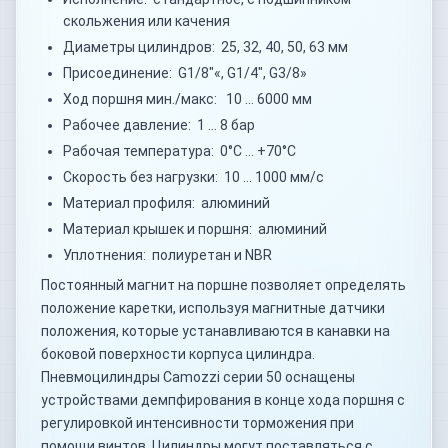
скольжения или качения
Диаметры цилиндров: 25, 32, 40, 50, 63 мм
Присоединение: G1/8"«, G1/4", G3/8»
Ход поршня мин./макс: 10 … 6000 мм
Рабочее давление: 1 … 8 бар
Рабочая температура: 0°C … +70°C
Скорость без нагрузки: 10 … 1000 мм/с
Материал профиля: алюминий
Материал крышек и поршня: алюминий
Уплотнения: полиуретан и NBR
Постоянный магнит на поршне позволяет определять
положение каретки, используя магнитные датчики
положения, которые устанавливаются в канавки на
боковой поверхности корпуса цилиндра.
Пневмоцилиндры Camozzi серии 50 оснащены
устройствами демпфирования в конце хода поршня с
регулировкой интенсивности торможения при
помощи винтов. Цилиндры могут поставляться с