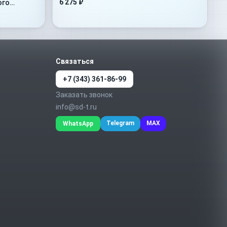
6 275 ₽
ого
Связаться
+7 (343) 361-86-99
Заказать звонок
info@sd-t.ru
Telegram
MAX
WhatsApp