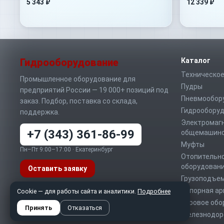
5 343 ₽
12 339 ₽
Гидрооборудование
Каталог
Техническое
Промышленное оборудование для
Пудры
предприятий России — 19 000+ позиций под
Пневмообор
заказ. Подбор, поставка со склада,
Гидрообору
поддержка.
Электромаг
+7 (343) 361-86-99
общемашино
Муфты
Пн–Пт 9:00–17:00 · Екатеринбург
Отопительно
оборудован
Оставить заявку
Грузоподъе
Запорная а
Telegram
MAX
WhatsApp
Cookie — для работы сайта и аналитики.
Подробнее
Буровое обо
info@sd-t.ru
Принять
Отказаться
Железнодор