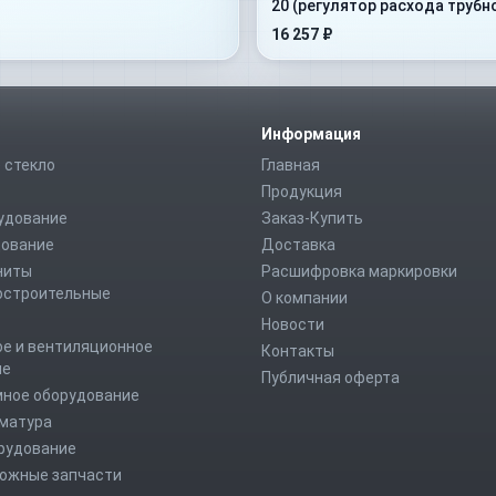
20 (регулятор расхода трубн
монтажа)
16 257 ₽
Информация
 стекло
Главная
Продукция
удование
Заказ-Купить
дование
Доставка
ниты
Расшифровка маркировки
строительные
О компании
Новости
е и вентиляционное
Контакты
ие
Публичная оферта
мное оборудование
рматура
рудование
ожные запчасти