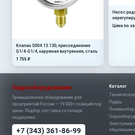
Насос рад
нерегулир
Цена по з
Клапан S004.13.130, присоединение
G1/4-G1/4, наружная внутренняя, сталь
1 755 ₽
Гидрооборудование
Каталог
Техническое
Промышленное оборудование для
Пудры
предприятий России — 19 000+ позиций под
Пневмообор
заказ. Подбор, поставка со склада,
Гидрообору
поддержка.
Электромаг
+7 (343) 361-86-99
общемашино