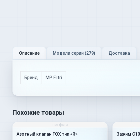
Описание
Модели серии (
279
)
Доставка
Бренд
MP Filtri
Похожие товары
нет фото
Азотный клапан FOX тип «R»
Зажим C10