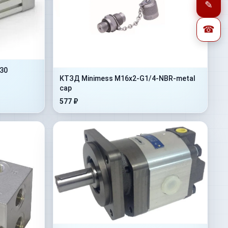
✎
☎
30
КТЗД Minimess M16x2-G1/4-NBR-metal
cap
577 ₽