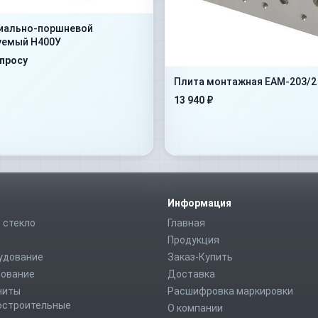
иально-поршневой
уемый Н400У
апросу
Плита монтажная EAM-203/2
13 940 ₽
Информация
 стекло
Главная
Продукция
удование
Заказ-Купить
дование
Доставка
ниты
Расшифровка маркировки
строительные
О компании