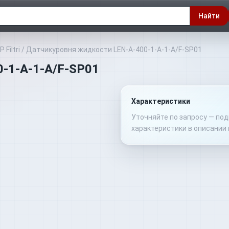
Найти
Filtri
/
Датчикуровня жидкости LEN-A-400-1-A-1-A/F-SP01
-1-A-1-A/F-SP01
Характеристики
Уточняйте по запросу — по
характеристики в описании 