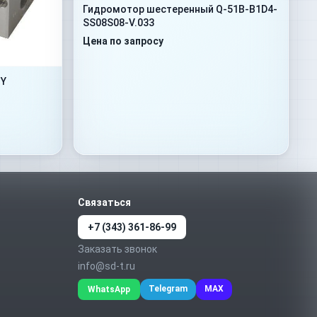
Гидромотор шестеренный Q-51B-B1D4-
SS08S08-V.033
Цена по запросу
 Y
Связаться
+7 (343) 361-86-99
Заказать звонок
info@sd-t.ru
Telegram
MAX
WhatsApp