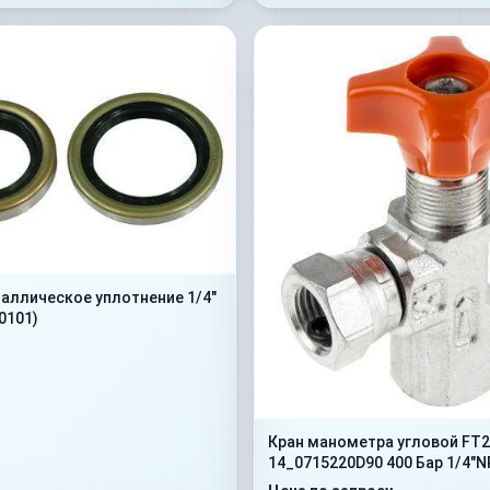
алличеcкое уплотнение 1/4"
0101)
Кран манометра угловой FT2
14_0715220D90 400 Бар 1/4"N