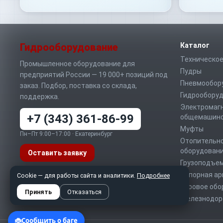
Гидрооборудование
Каталог
Техническое
Промышленное оборудование для
Пудры
предприятий России — 19 000+ позиций под
Пневмообор
заказ. Подбор, поставка со склада,
Гидрообору
поддержка.
Электромаг
+7 (343) 361-86-99
общемашино
Муфты
Пн–Пт 9:00–17:00 · Екатеринбург
Отопительно
оборудован
Оставить заявку
Грузоподъе
Запорная а
Telegram
MAX
Cookie — для работы сайта и аналитики.
Подробнее
WhatsApp
Буровое обо
info@sd-t.ru
Принять
Отказаться
Железнодор