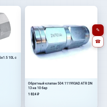
✎
☎
1.5 10L с
Обратный клапан 504.111993AD ATR DN
13 на 10 бар
1 824 ₽