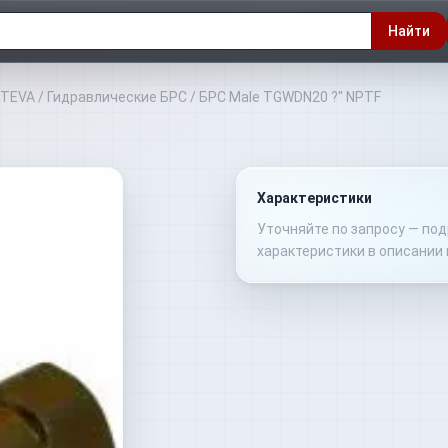
Найти
NTEVA
/
Гидравлические БРС
/
БРС Male TGWDN20 ?" NPTF
Характеристики
Уточняйте по запросу — по
характеристики в описании 