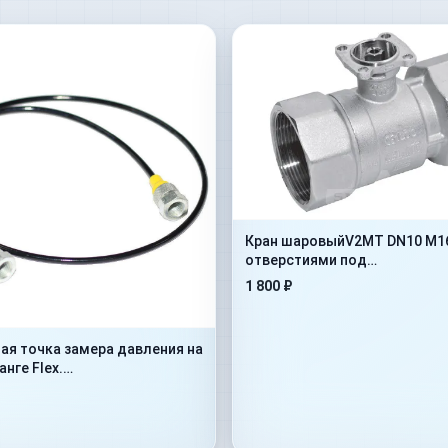
Кран шаровыйV2MT DN10 M16x
отверстиями под
крепление(402.1112JD)
1 800 ₽
ая точка замера давления на
нге Flex.
dMan1/4”+ConM16x1,5