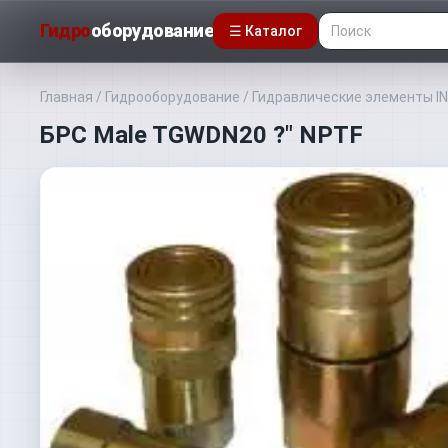
Гидро
оборудование
☰ Каталог
Главная
/
Гидрооборудование
/
Гидравлические элементы I
БРС Male TGWDN20 ?" NPTF