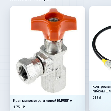
Контрольн
гибком шла
2000mm+A
912 ₽
Кран манометра угловой EM9001A
1 751 ₽