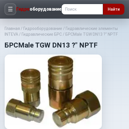
☰
Гидро
оборудование
Найти
Главная
/
Гидрооборудование
/
Гидравлические элементы
INTEVA
/
Гидравлические БРС
/
БРСMale TGW DN13 ?" NPTF
БРСMale TGW DN13 ?" NPTF