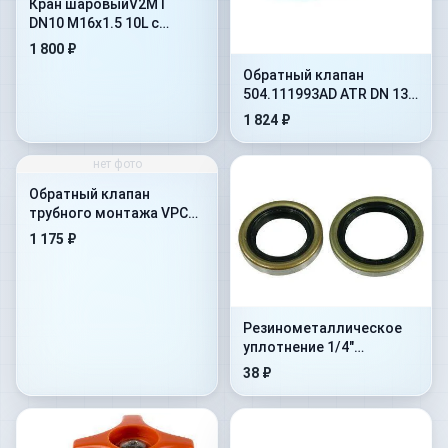
Кран шаровыйV2MT
DN10 M16x1.5 10L с
отверстиями под
1 800 ₽
крепление(402.1112JD)
Обратный клапан
504.111993AD ATR DN 13
на 10 бар
1 824 ₽
нет фото
Обратный клапан
трубного монтажа VPC
1&#039-&#039-
1 175 ₽
Резинометалличеcкое
уплотнение 1/4"
(1MTBU.100101)
38 ₽