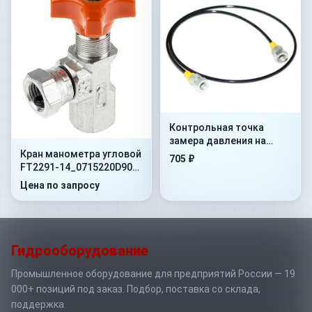
Контрольная точка
замера давления на
Кран манометра угловой
гибком шланге Flex.
705 ₽
FT2291-14_0715220D90
500mm+AdMan1/4”+ConM16x1
400 Бар 1/4"NPT -60
Цена по запросу
Гидрооборудование
Промышленное оборудование для предприятий России — 19
000+ позиций под заказ. Подбор, поставка со склада,
поддержка.