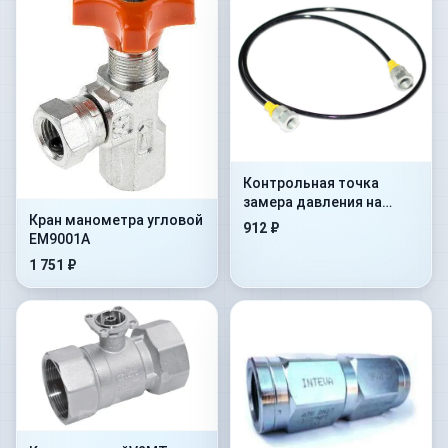
Контрольная точка
замера давления на
Кран манометра угловой
гибком шланге Flex.
912 ₽
EM9001A
2000mm+AdMan1/4”+ConM16x
1 751 ₽