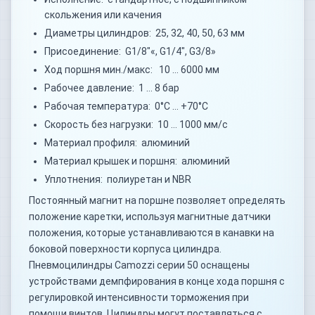
скольжения или качения
Диаметры цилиндров: 25, 32, 40, 50, 63 мм
Присоединение: G1/8"«, G1/4", G3/8»
Ход поршня мин./макс: 10 … 6000 мм
Рабочее давление: 1 … 8 бар
Рабочая температура: 0°C … +70°C
Скорость без нагрузки: 10 … 1000 мм/с
Материал профиля: алюминий
Материал крышек и поршня: алюминий
Уплотнения: полиуретан и NBR
Постоянный магнит на поршне позволяет определять
положение каретки, используя магнитные датчики
положения, которые устанавливаются в канавки на
боковой поверхности корпуса цилиндра.
Пневмоцилиндры Camozzi серии 50 оснащены
устройствами демпфирования в конце хода поршня с
регулировкой интенсивности торможения при
помощи винтов. Цилиндры могут поставляться с