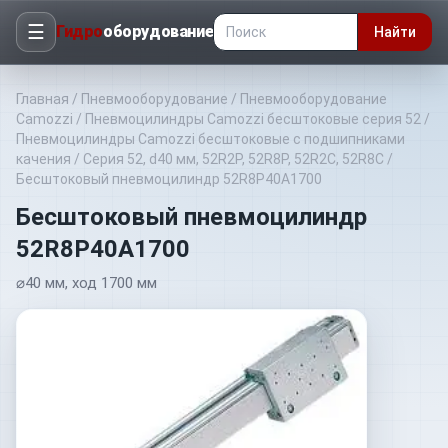
☰
Гидро
оборудование
Найти
Главная
/
Пневмооборудование
/
Пневмооборудование
Camozzi
/
Пневмоцилиндры Camozzi бесштоковые серия 52
/
Пневмоцилиндры Camozzi бесштоковые с подшипниками
качения
/
Серия 52, d40 мм, 52R2P, 52R8P, 52R2C, 52R8C
/
Бесштоковый пневмоцилиндр 52R8P40A1700
Бесштоковый пневмоцилиндр
52R8P40A1700
⌀40 мм, ход 1700 мм