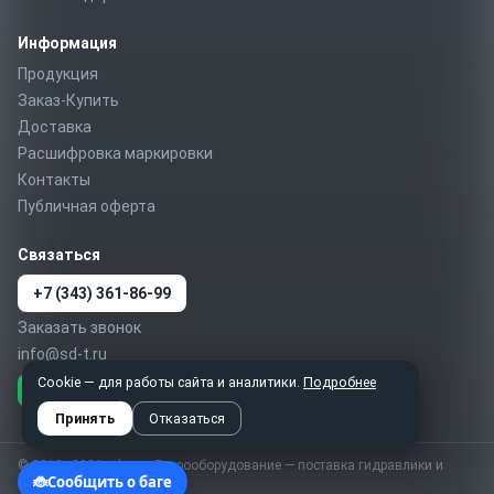
Информация
Продукция
Заказ-Купить
Доставка
Расшифровка маркировки
Контакты
Публичная оферта
Связаться
+7 (343) 361-86-99
Заказать звонок
info@sd-t.ru
Cookie — для работы сайта и аналитики.
Подробнее
Telegram
MAX
WhatsApp
Принять
Отказаться
© 2010–2026 sd-t.ru · Гидрооборудование — поставка гидравлики и
пневматики по России