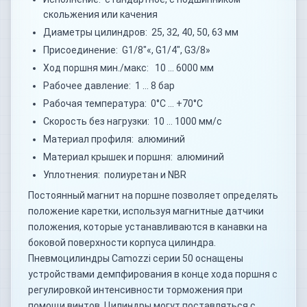
скольжения или качения
Диаметры цилиндров: 25, 32, 40, 50, 63 мм
Присоединение: G1/8"«, G1/4", G3/8»
Ход поршня мин./макс: 10 … 6000 мм
Рабочее давление: 1 … 8 бар
Рабочая температура: 0°C … +70°C
Скорость без нагрузки: 10 … 1000 мм/с
Материал профиля: алюминий
Материал крышек и поршня: алюминий
Уплотнения: полиуретан и NBR
Постоянный магнит на поршне позволяет определять
положение каретки, используя магнитные датчики
положения, которые устанавливаются в канавки на
боковой поверхности корпуса цилиндра.
Пневмоцилиндры Camozzi серии 50 оснащены
устройствами демпфирования в конце хода поршня с
регулировкой интенсивности торможения при
помощи винтов. Цилиндры могут поставляться с