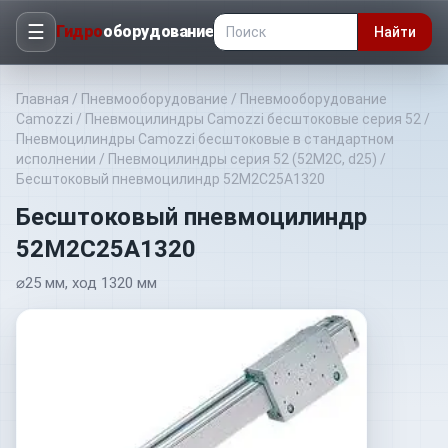
☰
Гидро
оборудование
Найти
Главная
/
Пневмооборудование
/
Пневмооборудование
Camozzi
/
Пневмоцилиндры Camozzi бесштоковые серия 52
/
Пневмоцилиндры Camozzi бесштоковые в стандартном
исполнении
/
Пневмоцилиндры серия 52 (52M2C, d25)
/
Бесштоковый пневмоцилиндр 52M2C25A1320
Бесштоковый пневмоцилиндр
52M2C25A1320
⌀25 мм, ход 1320 мм