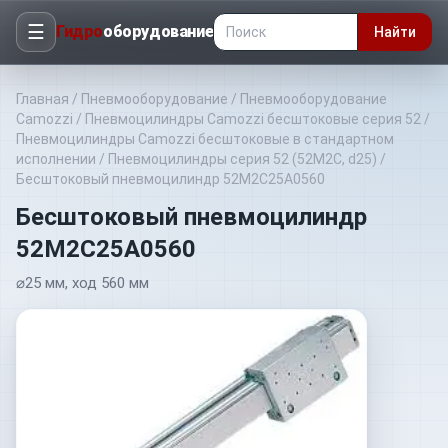
☰
Гидро
оборудование
Найти
Главная
/
Пневмооборудование
/
Пневмооборудование
Camozzi
/
Пневмоцилиндры Camozzi бесштоковые серия 52
/
Пневмоцилиндры Camozzi бесштоковые в стандартном
исполнении
/
Пневмоцилиндры серия 52 (52M2C, d25)
/
Бесштоковый пневмоцилиндр 52M2C25A0560
Бесштоковый пневмоцилиндр
52M2C25A0560
⌀25 мм, ход 560 мм