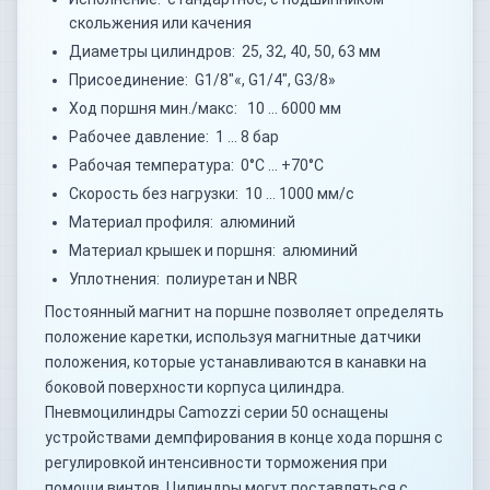
скольжения или качения
Диаметры цилиндров: 25, 32, 40, 50, 63 мм
Присоединение: G1/8"«, G1/4", G3/8»
Ход поршня мин./макс: 10 … 6000 мм
Рабочее давление: 1 … 8 бар
Рабочая температура: 0°C … +70°C
Скорость без нагрузки: 10 … 1000 мм/с
Материал профиля: алюминий
Материал крышек и поршня: алюминий
Уплотнения: полиуретан и NBR
Постоянный магнит на поршне позволяет определять
положение каретки, используя магнитные датчики
положения, которые устанавливаются в канавки на
боковой поверхности корпуса цилиндра.
Пневмоцилиндры Camozzi серии 50 оснащены
устройствами демпфирования в конце хода поршня с
регулировкой интенсивности торможения при
помощи винтов. Цилиндры могут поставляться с