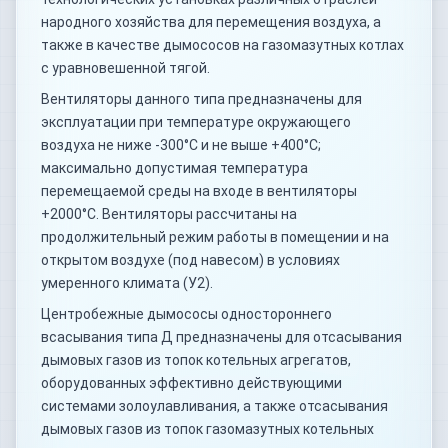
народного хозяйства для перемещения воздуха, а
также в качестве дымососов на газомазутных котлах
с уравновешенной тягой.
Вентиляторы данного типа предназначены для
эксплуатации при температуре окружающего
воздуха не ниже -300°С и не выше +400°С;
максимально допустимая температура
перемещаемой среды на входе в вентиляторы
+2000°С. Вентиляторы рассчитаны на
продолжительный режим работы в помещении и на
открытом воздухе (под навесом) в условиях
умеренного климата (У2).
Центробежные дымососы одностороннего
всасывания типа Д предназначены для отсасывания
дымовых газов из топок котельных агрегатов,
оборудованных эффективно действующими
системами золоулавливания, а также отсасывания
дымовых газов из топок газомазутных котельных