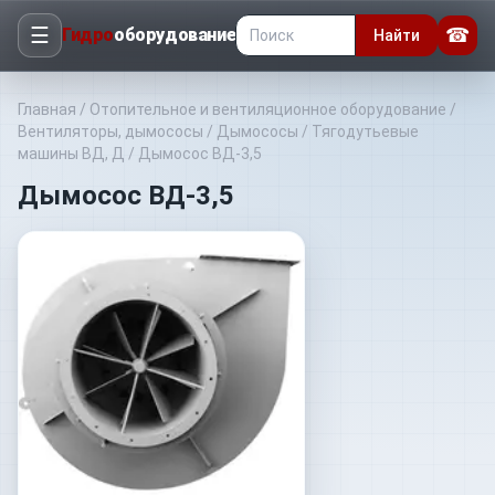
☰
☎
Гидро
оборудование
Найти
Главная
/
Отопительное и вентиляционное оборудование
/
Вентиляторы, дымососы
/
Дымососы
/
Тягодутьевые
машины ВД, Д
/
Дымосос ВД-3,5
Дымосос ВД-3,5