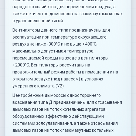
народного хозяйства для перемещения воздуха, а
также в качестве дымососов на газомазутных котлах
с уравновешенной тягой.
Вентиляторы данного типа предназначены для
эксплуатации при температуре окружающего
воздуха не ниже -300°С и не выше +400°С;
максимально допустимая температура
перемещаемой среды на входе в вентиляторы
+2000°С. Вентиляторы рассчитаны на
продолжительный режим работы в помещении и на
открытом воздухе (под навесом) в условиях
умеренного климата (У2).
Центробежные дымососы одностороннего
всасывания типа Д предназначены для отсасывания
дымовых газов из топок котельных агрегатов,
оборудованных эффективно действующими
системами золоулавливания, а также отсасывания
дымовых газов из топок газомазутных котельных