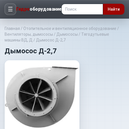
☰
Гидро
оборудование
Найти
Главная
/
Отопительное и вентиляционное оборудование
/
Вентиляторы, дымососы
/
Дымососы
/
Тягодутьевые
машины ВД, Д
/
Дымосос Д-2,7
Дымосос Д-2,7