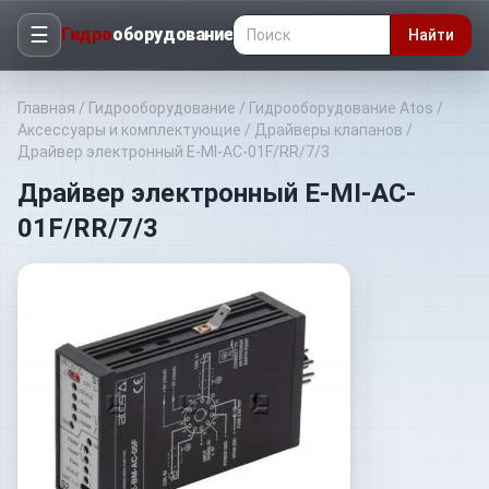
☰
Гидро
оборудование
Найти
Главная
/
Гидрооборудование
/
Гидрооборудование Atos
/
Аксессуары и комплектующие
/
Драйверы клапанов
/
Драйвер электронный E-MI-AC-01F/RR/7/3
Драйвер электронный E-MI-AC-
01F/RR/7/3