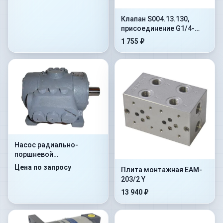
Клапан S004.13.130,
присоединение G1/4-
G1/4, наружная
1 755 ₽
внутренняя, сталь
Насос радиально-
поршневой
нерегулируемый Н400У
Цена по запросу
Плита монтажная EAM-
203/2 Y
13 940 ₽