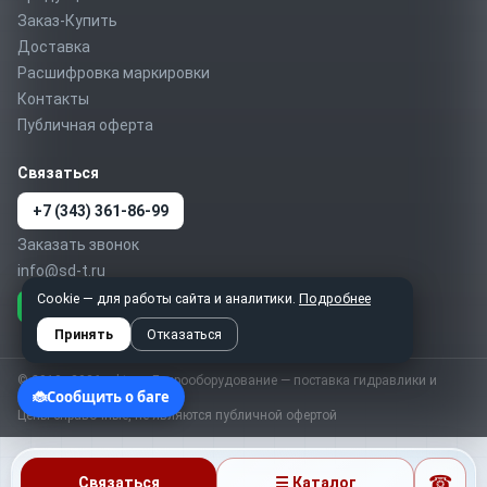
Заказ-Купить
Доставка
Расшифровка маркировки
Контакты
Публичная оферта
Связаться
+7 (343) 361-86-99
Заказать звонок
info@sd-t.ru
Cookie — для работы сайта и аналитики.
Подробнее
Telegram
MAX
WhatsApp
Принять
Отказаться
© 2010–2026 sd-t.ru · Гидрооборудование — поставка гидравлики и
пневматики по России
Цены справочные, не являются публичной офертой
☎
Связаться
☰ Каталог