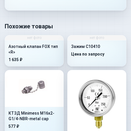
Похожие товары
нет фото
нет фото
Азотный клапан FOX тип
Зажим C10410
«R»
Цена по запросу
1 635 ₽
КТЗД Minimess M16x2-
G1/4-NBR-metal cap
577 ₽