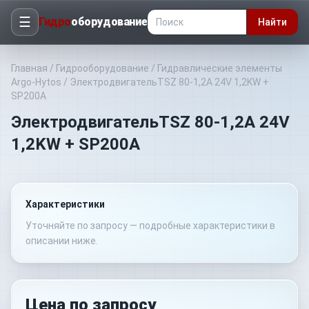
☰
Гидро
оборудование
Найти
Главная
/
Гидрооборудование
/
Гидравлические элементы
Argo-Hytos
/
ЭлектродвигательTSZ 80-1,2A 24V 1,2KW +
SP200A
ЭлектродвигательTSZ 80-1,2A 24V
1,2KW + SP200A
Характеристики
Уточняйте по запросу — подробные характеристики в
описании ниже.
Цена по запросу