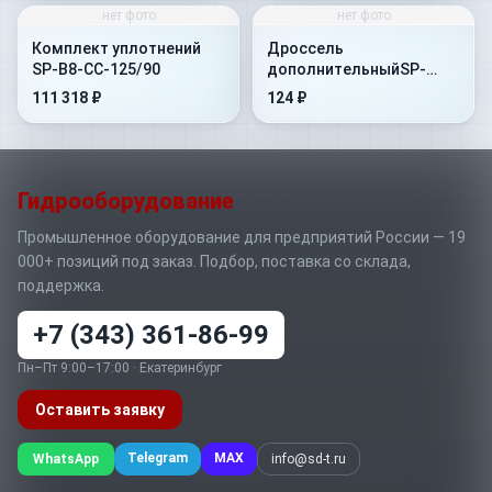
нет фото
нет фото
Комплект уплотнений
Дроссель
SP-B8-CC-125/90
дополнительныйSP-
PLUG H-05
111 318 ₽
124 ₽
Гидрооборудование
Промышленное оборудование для предприятий России — 19
000+ позиций под заказ. Подбор, поставка со склада,
поддержка.
+7 (343) 361-86-99
Пн–Пт 9:00–17:00 · Екатеринбург
Оставить заявку
Telegram
MAX
WhatsApp
info@sd-t.ru