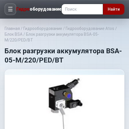
☰
Гидро
оборудование
Найти
Главная
/
Гидрооборудование
/
Гидрооборудование Atos
/
Блок BSA
/
Блок разгрузки аккумулятора BSA-05-
M/220/PED/BT
Блок разгрузки аккумулятора BSA-
05-M/220/PED/BT