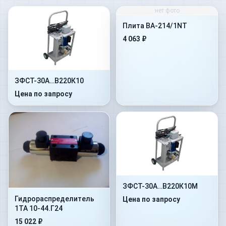
нет фото
Плита BA-214/1NT
4 063 ₽
ЗФСТ-30А…В220К10
Цена по запросу
ЗФСТ-30А…В220К10М
Гидрораспределитель
Цена по запросу
1ТА 10-44.Г24
15 022 ₽