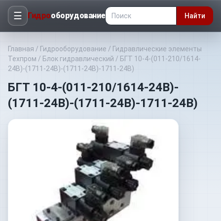
☰
Гидро
оборудование
Найти
Главная
/
Гидрооборудование
/
Гидравлические элементы
Техпром
/
Блок гидравлический
/
БГТ 10-4-(011-210/1614-
24В)-(1711-24В)-(1711-24В)-1711-24В)
БГТ 10-4-(011-210/1614-24В)-
(1711-24В)-(1711-24В)-1711-24В)