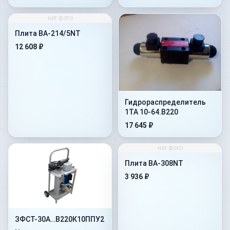
нет фото
Плита BA-214/5NT
12 608 ₽
Гидрораспределитель
1ТА 10-64.В220
17 645 ₽
нет фото
Плита BA-308NT
3 936 ₽
ЗФСТ-30А…В220К10ППУ2