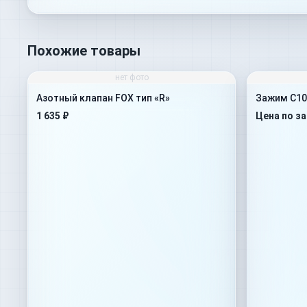
Похожие товары
нет фото
Азотный клапан FOX тип «R»
Зажим C10
1 635 ₽
Цена по з