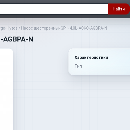
Найти
rgo-Hytos
/
Насос шестеренныйGP1-4,8L-ACKC-AGBPA-N
C-AGBPA-N
Характеристики
Тип