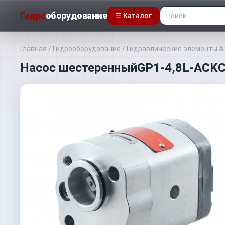
Гидро
оборудование
☰ Каталог
Главная
/
Гидрооборудование
/
Гидравлические элементы A
Насос шестеренныйGP1-4,8L-ACK