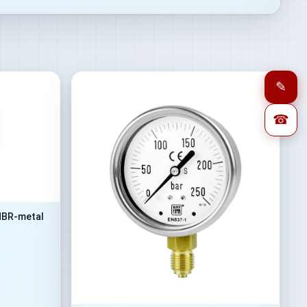
✎
☎
NBR-metal