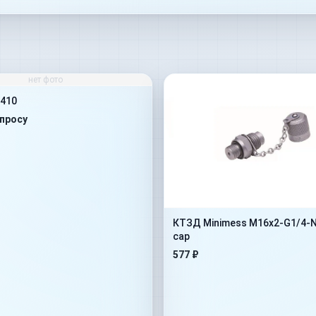
нет фото
410
апросу
КТЗД Minimess M16x2-G1/4-
cap
577 ₽