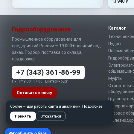
13 940 ₽
Гидрооборудование
Каталог
Техническое
Промышленное оборудование для
Пудры
предприятий России — 19 000+ позиций под
Пневмообор
заказ. Подбор, поставка со склада,
Гидрообору
поддержка.
Электромаг
+7 (343) 361-86-99
общемашино
Муфты
Пн–Пт 9:00–17:00 · Екатеринбург
Отопительно
оборудован
Оставить заявку
Грузоподъе
Запорная а
Telegram
MAX
WhatsApp
Cookie — для работы сайта и аналитики.
Подробнее
Буровое обо
info@sd-t.ru
Принять
Отказаться
Железнодор