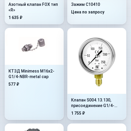
Азотный клапан FOX тип
Зажим C10410
«R»
Цена по запросу
1 635 ₽
КТЗД Minimess M16x2-
G1/4-NBR-metal cap
577 ₽
Клапан S004.13.130,
присоединение G1/4-
G1/4, наружная
1 755 ₽
внутренняя, сталь