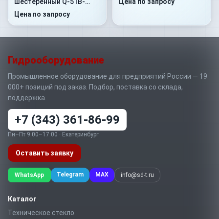
Цена по запросу
шестеренный Q-51B-
B1D4-SS08S08-V.033
Цена по запросу
Гидрооборудование
Промышленное оборудование для предприятий России — 19
000+ позиций под заказ. Подбор, поставка со склада,
поддержка.
+7 (343) 361-86-99
Пн–Пт 9:00–17:00 · Екатеринбург
Оставить заявку
Telegram
MAX
WhatsApp
info@sd-t.ru
Каталог
Техническое стекло