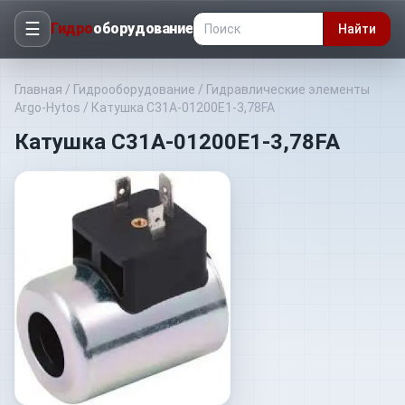
☰
Гидро
оборудование
Найти
Главная
/
Гидрооборудование
/
Гидравлические элементы
Argo-Hytos
/
Катушка C31A-01200E1-3,78FA
Катушка C31A-01200E1-3,78FA