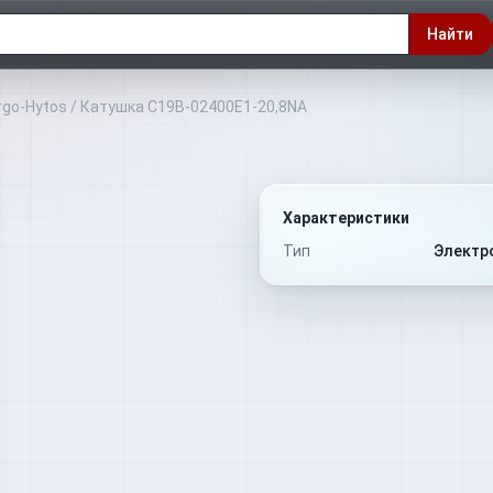
Найти
rgo-Hytos
/
Катушка C19B-02400E1-20,8NA
Характеристики
Тип
Электр