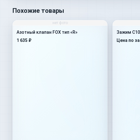
Похожие товары
нет фото
Азотный клапан FOX тип «R»
Зажим C10
1 635 ₽
Цена по з