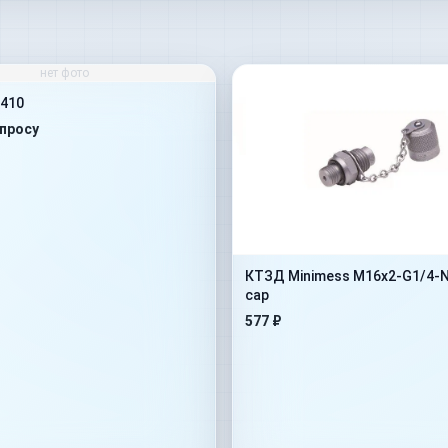
нет фото
410
апросу
КТЗД Minimess M16x2-G1/4-
cap
577 ₽