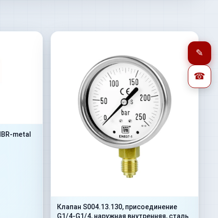
✎
☎
NBR-metal
Клапан S004.13.130, присоединение
G1/4-G1/4, наружная внутренняя, сталь