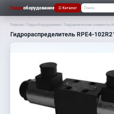
Гидро
оборудование
☰ Каталог
Главная
/
Гидрооборудование
/
Гидравлические элементы A
Гидрораспределитель RPE4-102R21