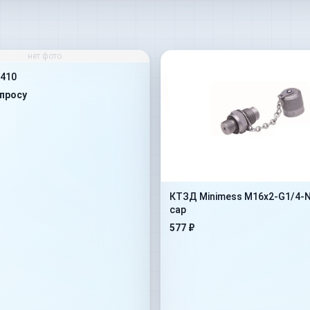
нет фото
410
апросу
КТЗД Minimess M16x2-G1/4-
cap
577 ₽