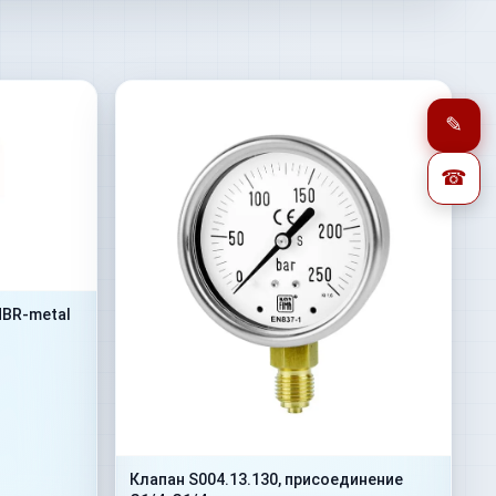
✎
☎
NBR-metal
Клапан S004.13.130, присоединение