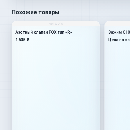
Похожие товары
нет фото
Азотный клапан FOX тип «R»
Зажим C10
1 635 ₽
Цена по з