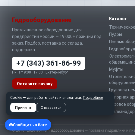
Гидрооборудование
Каталог
Техническое
Промышленное оборудование для
Пудры
предприятий России — 19 000+ позиций под
Пневмообор
заказ. Подбор, поставка со склада,
Гидрообору
поддержка.
Электромаг
+7 (343) 361-86-99
общемашино
Муфты
Пн–Пт 9:00–17:00 · Екатеринбург
Отопительно
оборудован
Оставить заявку
Грузоподъе
Запорная а
Telegram
MAX
WhatsApp
Cookie — для работы сайта и аналитики.
Подробнее
Буровое обо
info@sd-t.ru
Принять
Отказаться
Железнодор
© 2010–2026 sd-t.ru · Гидрооборудование — поставка гидравлики и пн