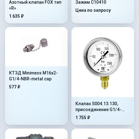
Азотный клапан FOX тип
Зажим C10410
«R»
Цена по запросу
1 635 ₽
КТЗД Minimess M16x2-
G1/4-NBR-metal cap
577 ₽
Клапан S004.13.130,
присоединение G1/4-
G1/4, наружная
1 755 ₽
внутренняя, сталь