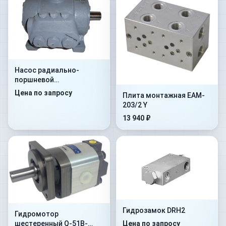
Насос радиально-
поршневой
нерегулируемый Н400У
Цена по запросу
Плита монтажная EAM-
203/2 Y
13 940 ₽
Гидрозамок DRH2
Гидромотор
Цена по запросу
шестеренный Q-51B-