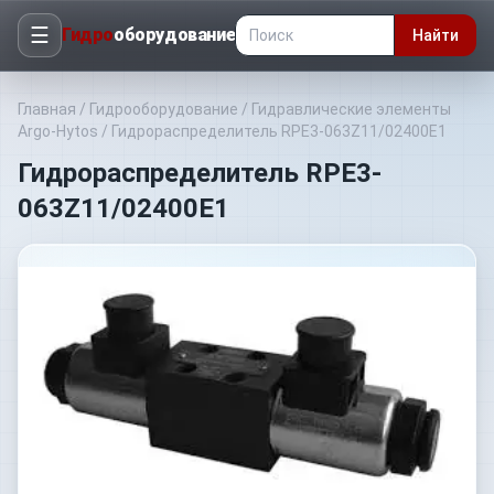
☰
Гидро
оборудование
Найти
Главная
/
Гидрооборудование
/
Гидравлические элементы
Argo-Hytos
/
Гидрораспределитель RPE3-063Z11/02400E1
Гидрораспределитель RPE3-
063Z11/02400E1