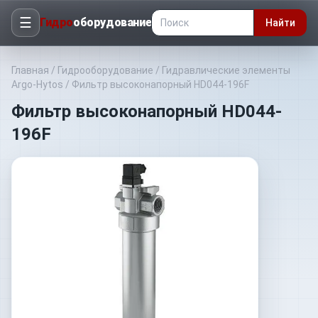
☰
Гидро
оборудование
Найти
Главная
/
Гидрооборудование
/
Гидравлические элементы
Argo-Hytos
/
Фильтр высоконапорный HD044-196F
Фильтр высоконапорный HD044-
196F