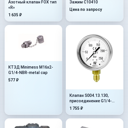
Азотный клапан FOX тип
Зажим C10410
«R»
Цена по запросу
1 635 ₽
КТЗД Minimess M16x2-
G1/4-NBR-metal cap
577 ₽
Клапан S004.13.130,
присоединение G1/4-
G1/4, наружная
1 755 ₽
внутренняя, сталь