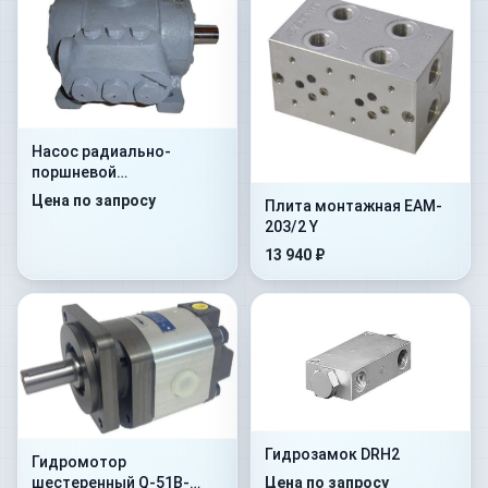
Насос радиально-
поршневой
нерегулируемый Н400У
Цена по запросу
Плита монтажная EAM-
203/2 Y
13 940 ₽
Гидрозамок DRH2
Гидромотор
Цена по запросу
шестеренный Q-51B-