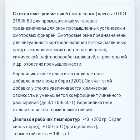
Стекла смотровые тип Б
(закаленные) круглые ГОСТ
21836-88 для промышленных установок
предназначены для окон промышленных установок и
смотровых фонарей. Смотровые окна предназначены
для визуального контроля наличия потока различных
сред в технологических процессах пищевой,
химической, нефтеперерабатывающей, строительной
и др. отраслях промышленности.
Боросиликатное стекло изготавливается с
добавлением оксида бора (B2O3). За счет этой
добавки у стекла увеличивается химическая
стойкость и уменьшается коэффициент линейного
расширения (до 3,1.10-6 оС-1). Боросиликатное
стекло является термически стойким.
Диапазон рабочих температур
: -40 +200 гр. С (для
кислых сред); +100 гр. С (для щелочных),
термостойкость — 140 гр. С