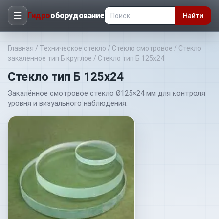
☰
Гидро
оборудование
Найти
Главная
/
Техническое стекло
/
Стекло смотровое
/
Стекло
закаленное тип Б круглое
/
Стекло тип Б 125х24
Стекло тип Б 125х24
Закалённое смотровое стекло Ø125×24 мм для контроля
уровня и визуального наблюдения.