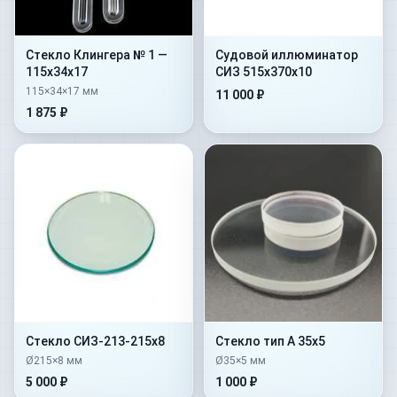
Стекло Клингера № 1 —
Судовой иллюминатор
115х34х17
СИЗ 515х370х10
115×34×17 мм
11 000 ₽
1 875 ₽
Стекло СИЗ-213-215х8
Стекло тип А 35х5
Ø215×8 мм
Ø35×5 мм
5 000 ₽
1 000 ₽