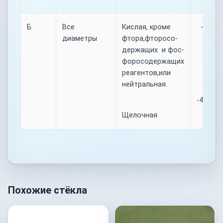
Б
Все
Кислая, кроме
-40…+ 
диаметры
фтора,фторосо-
держащих и фос-
форосодержащих
реагентов,или
нейтральная.
-40….+1
Щелочная
Похожие стёкла