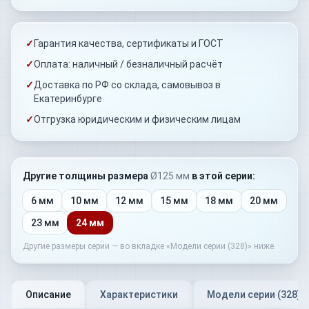
✓
Гарантия качества, сертификаты и ГОСТ
✓
Оплата: наличный / безналичный расчёт
✓
Доставка по РФ со склада, самовывоз в
Екатеринбурге
✓
Отгрузка юридическим и физическим лицам
Другие толщины
размера
Ø125 мм
в этой серии:
6 мм
10 мм
12 мм
15 мм
18 мм
20 мм
23 мм
24 мм
Другие размеры серии — во вкладке «Модели серии (
328
)» ниже.
Описание
Характеристики
Модели серии (
328
)