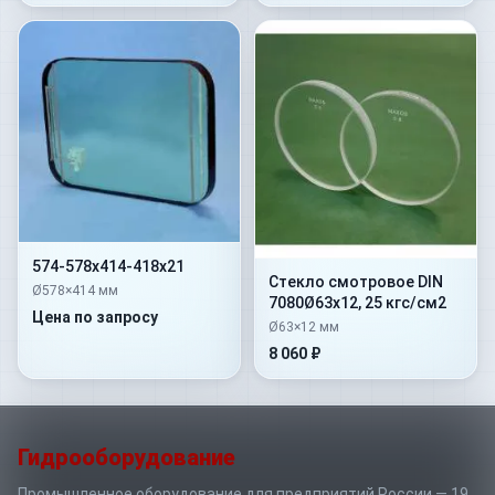
574-578х414-418х21
Стекло смотровое DIN
Ø578×414 мм
7080Ø63х12, 25 кгс/см2
Цена по запросу
Ø63×12 мм
8 060 ₽
Гидрооборудование
Промышленное оборудование для предприятий России — 19