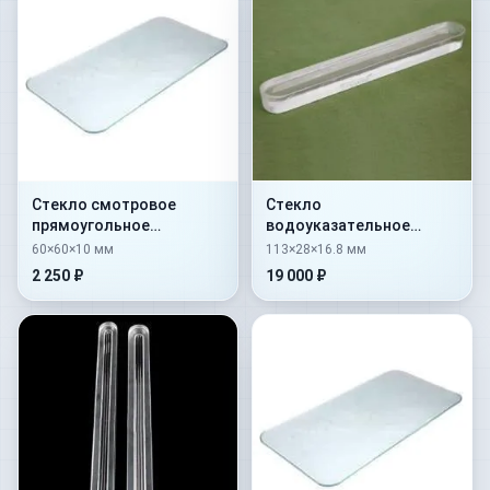
Стекло смотровое
Стекло
прямоугольное
водоуказательное
закаленное тип Б
гладкое № 1 —
60×60×10 мм
113×28×16.8 мм
60х60х10
113х28х16,8
2 250 ₽
19 000 ₽