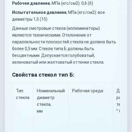
Рабочее давление
, МПа (кгс/см2): 0,6 (6)
Испытательное давление
, МПа (кгс/см2): все
диаметры 1,5 (15)
Данные смотровые стекла (иллюминаторы)
являются техническими. Отклонение от
параллельности плоскостей стекла не должно быть
более 0,5 мм. Стекла типа Б должны быть
бесцветными. Допускается голубоватый,
зеленоватый или желтоватый оттенки стекла.
Свойства стекол тип Б:
Тип
Номинальный
Рабочая среда
Диапаз
стекла
диаметр
рабочи
стекла,
темпера
мм
° С