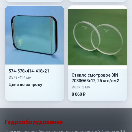
574-578х414-418х21
Стекло смотровое DIN
Ø578×414 мм
7080Ø63х12, 25 кгс/см2
Цена по запросу
Ø63×12 мм
8 060 ₽
Гидрооборудование
Промышленное оборудование для предприятий России — 19