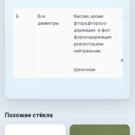
Б
Все
Кислая, кроме
-40…+ 
диаметры
фтора,фторосо-
держащих и фос-
форосодержащих
реагентов,или
нейтральная.
-40….+1
Щелочная
Похожие стёкла