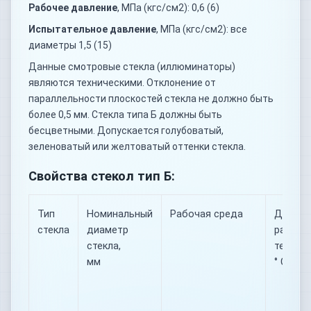
Рабочее давление
, МПа (кгс/см2): 0,6 (6)
Испытательное давление
, МПа (кгс/см2): все
диаметры 1,5 (15)
Данные смотровые стекла (иллюминаторы)
являются техническими. Отклонение от
параллельности плоскостей стекла не должно быть
более 0,5 мм. Стекла типа Б должны быть
бесцветными. Допускается голубоватый,
зеленоватый или желтоватый оттенки стекла.
Свойства стекол тип Б:
Тип
Номинальный
Рабочая среда
Диапаз
стекла
диаметр
рабочи
стекла,
темпера
мм
° С