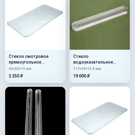
Стекло смотровое
Стекло
прямоугольное
водоуказательное
закаленное тип Б
гладкое № 1 —
60×60×10 мм
113×28×16.8 мм
60х60х10
113х28х16,8
2 250 ₽
19 000 ₽