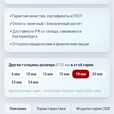
✓
Гарантия качества, сертификаты и ГОСТ
✓
Оплата: наличный / безналичный расчёт
✓
Доставка по РФ со склада, самовывоз в
Екатеринбурге
✓
Отгрузка юридическим и физическим лицам
Другие толщины
размера
Ø125 мм
в этой серии:
6 мм
10 мм
12 мм
15 мм
18 мм
20 мм
23 мм
24 мм
Другие размеры серии — во вкладке «Модели серии (
328
)» ниже.
Описание
Характеристики
Модели серии (
328
)