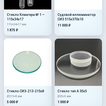
Стекло Клингера № 1 —
Судовой иллюминатор
115х34х17
СИЗ 515х370х10
115×34×17 мм
11 000 ₽
1 875 ₽
Стекло СИЗ-213-215х8
Стекло тип А 35х5
Ø215×8 мм
Ø35×5 мм
5 000 ₽
1 000 ₽