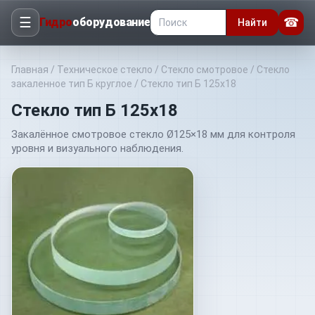
☰
☎
Гидро
оборудование
Найти
Главная
/
Техническое стекло
/
Стекло смотровое
/
Стекло
закаленное тип Б круглое
/
Стекло тип Б 125х18
Стекло тип Б 125х18
Закалённое смотровое стекло Ø125×18 мм для контроля
уровня и визуального наблюдения.