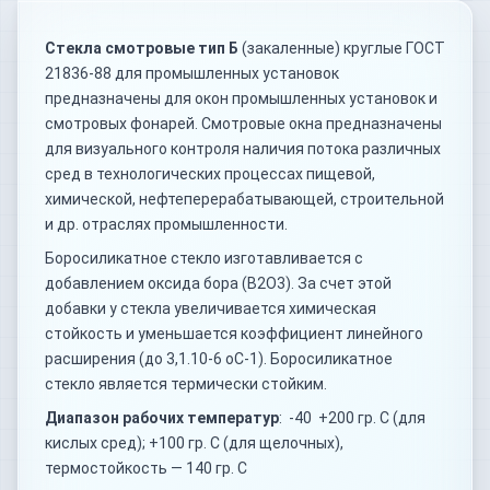
Стекла смотровые тип Б
(закаленные) круглые ГОСТ
21836-88 для промышленных установок
предназначены для окон промышленных установок и
смотровых фонарей. Смотровые окна предназначены
для визуального контроля наличия потока различных
сред в технологических процессах пищевой,
химической, нефтеперерабатывающей, строительной
и др. отраслях промышленности.
Боросиликатное стекло изготавливается с
добавлением оксида бора (B2O3). За счет этой
добавки у стекла увеличивается химическая
стойкость и уменьшается коэффициент линейного
расширения (до 3,1.10-6 оС-1). Боросиликатное
стекло является термически стойким.
Диапазон рабочих температур
: -40 +200 гр. С (для
кислых сред); +100 гр. С (для щелочных),
термостойкость — 140 гр. С