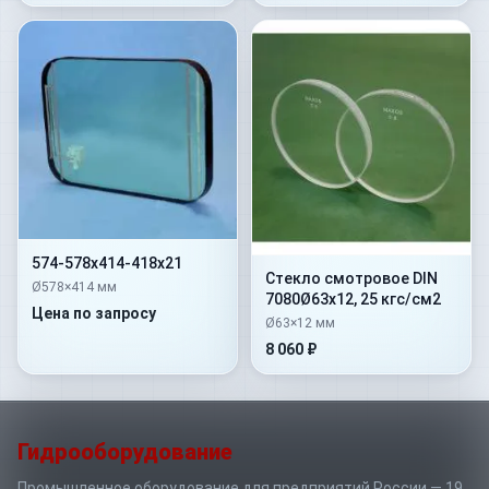
574-578х414-418х21
Стекло смотровое DIN
Ø578×414 мм
7080Ø63х12, 25 кгс/см2
Цена по запросу
Ø63×12 мм
8 060 ₽
Гидрооборудование
Промышленное оборудование для предприятий России — 19