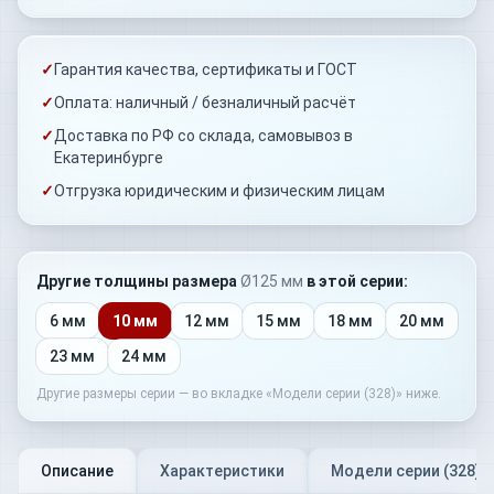
✓
Гарантия качества, сертификаты и ГОСТ
✓
Оплата: наличный / безналичный расчёт
✓
Доставка по РФ со склада, самовывоз в
Екатеринбурге
✓
Отгрузка юридическим и физическим лицам
Другие толщины
размера
Ø125 мм
в этой серии:
6 мм
10 мм
12 мм
15 мм
18 мм
20 мм
23 мм
24 мм
Другие размеры серии — во вкладке «Модели серии (
328
)» ниже.
Описание
Характеристики
Модели серии (
328
)