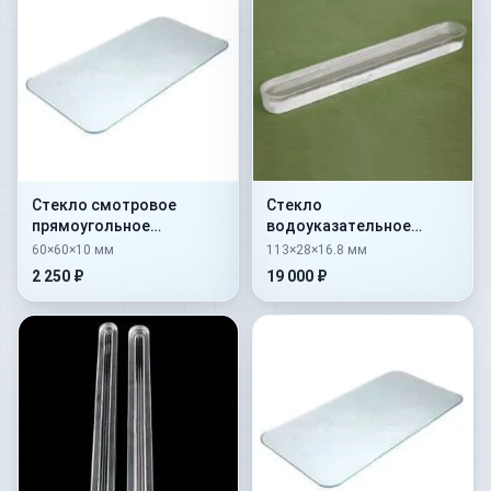
Стекло смотровое
Стекло
прямоугольное
водоуказательное
закаленное тип Б
гладкое № 1 —
60×60×10 мм
113×28×16.8 мм
60х60х10
113х28х16,8
2 250 ₽
19 000 ₽