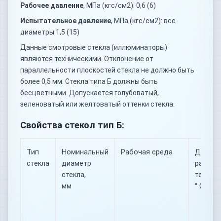
Рабочее давление
, МПа (кгс/см2): 0,6 (6)
Испытательное давление
, МПа (кгс/см2): все
диаметры 1,5 (15)
Данные смотровые стекла (иллюминаторы)
являются техническими. Отклонение от
параллельности плоскостей стекла не должно быть
более 0,5 мм. Стекла типа Б должны быть
бесцветными. Допускается голубоватый,
зеленоватый или желтоватый оттенки стекла.
Свойства стекол тип Б:
Тип
Номинальный
Рабочая среда
Диапаз
стекла
диаметр
рабочи
стекла,
темпера
мм
° С