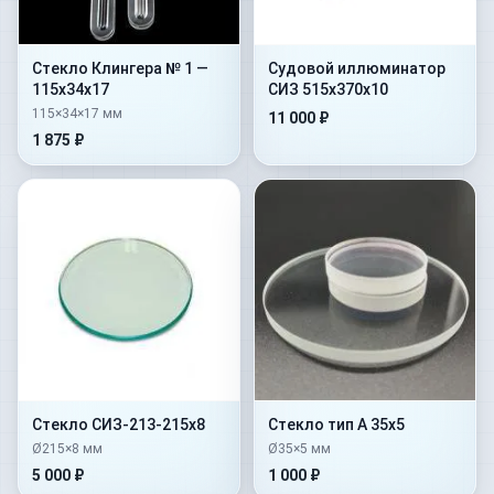
Стекло Клингера № 1 —
Судовой иллюминатор
115х34х17
СИЗ 515х370х10
115×34×17 мм
11 000 ₽
1 875 ₽
Стекло СИЗ-213-215х8
Стекло тип А 35х5
Ø215×8 мм
Ø35×5 мм
5 000 ₽
1 000 ₽