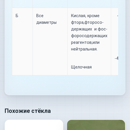
Б
Все
Кислая, кроме
-40…+ 
диаметры
фтора,фторосо-
держащих и фос-
форосодержащих
реагентов,или
нейтральная.
-40….+1
Щелочная
Похожие стёкла