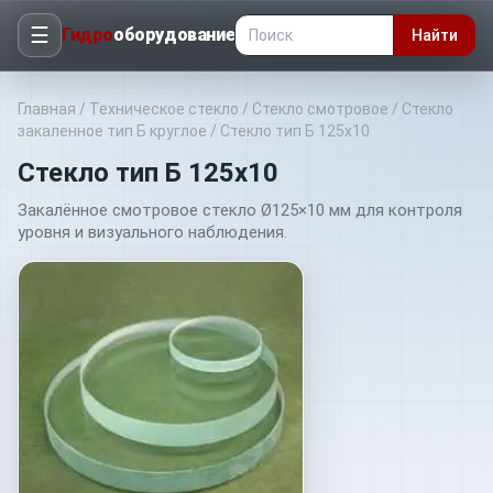
☰
Гидро
оборудование
Найти
Главная
/
Техническое стекло
/
Стекло смотровое
/
Стекло
закаленное тип Б круглое
/
Стекло тип Б 125х10
Стекло тип Б 125х10
Закалённое смотровое стекло Ø125×10 мм для контроля
уровня и визуального наблюдения.