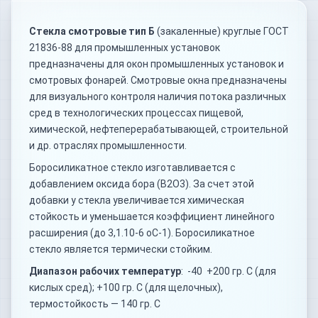
Стекла смотровые тип Б
(закаленные) круглые ГОСТ
21836-88 для промышленных установок
предназначены для окон промышленных установок и
смотровых фонарей. Смотровые окна предназначены
для визуального контроля наличия потока различных
сред в технологических процессах пищевой,
химической, нефтеперерабатывающей, строительной
и др. отраслях промышленности.
Боросиликатное стекло изготавливается с
добавлением оксида бора (B2O3). За счет этой
добавки у стекла увеличивается химическая
стойкость и уменьшается коэффициент линейного
расширения (до 3,1.10-6 оС-1). Боросиликатное
стекло является термически стойким.
Диапазон рабочих температур
: -40 +200 гр. С (для
кислых сред); +100 гр. С (для щелочных),
термостойкость — 140 гр. С