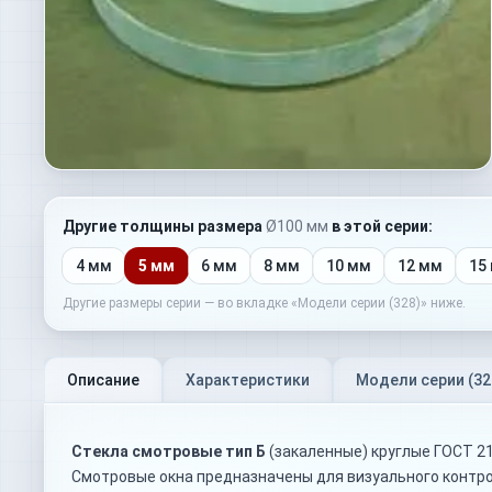
Другие толщины
размера
Ø100 мм
в этой серии:
4 мм
5 мм
6 мм
8 мм
10 мм
12 мм
15
Другие размеры серии — во вкладке «Модели серии (
328
)» ниже.
Описание
Характеристики
Модели серии (
32
Стекла смотровые тип Б
(закаленные) круглые ГОСТ 2
Смотровые окна предназначены для визуального контро