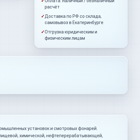
✓
Оплата: наличный / безналичный
расчёт
✓
Доставка по РФ со склада,
самовывоз в Екатеринбурге
✓
Отгрузка юридическим и
физическим лицам
ромышленных установок и смотровых фонарей.
 пищевой, химической, нефтеперерабатывающей,