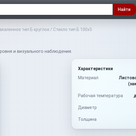
Найти
акаленное тип Б круглое
/
Стекло тип Б 100х5
ровня и визуального наблюдения.
Характеристики
Материал
Листов
(за
Рабочая температура
д
Диаметр
Толщина