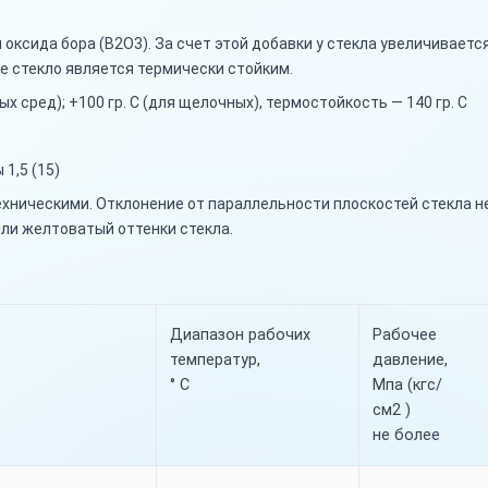
оксида бора (B2O3). За счет этой добавки у стекла увеличивае
ое стекло является термически стойким.
лых сред); +100 гр. С (для щелочных), термостойкость — 140 гр. С
 1,5 (15)
ническими. Отклонение от параллельности плоскостей стекла не 
ли желтоватый оттенки стекла.
Диапазон рабочих
Рабочее
температур,
давление,
° С
Мпа (кгс/
см2 )
не более