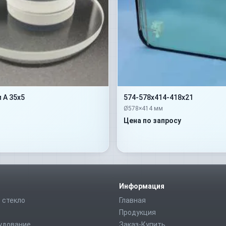
 А 35х5
574-578х414-418х21
Ø578×414 мм
Цена по запросу
Информация
 стекло
Главная
Продукция
удование
Заказ-Купить