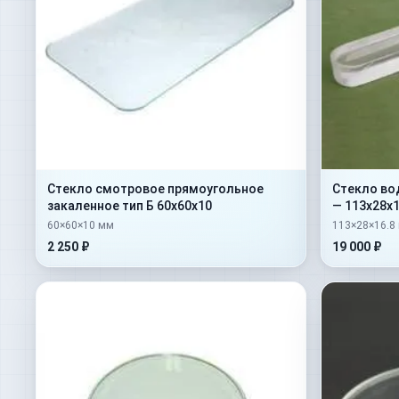
Стекло смотровое прямоугольное
Стекло во
закаленное тип Б 60х60х10
— 113х28х1
60×60×10 мм
113×28×16.8
2 250 ₽
19 000 ₽