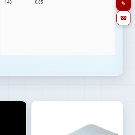
140
0,85
✎
☎