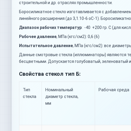
строительной и др. отраслях промышленности.
Боросиликатное стекло изготавливается с добавлением 
линейного расширения (до 3,1.10-6 оС-1). Боросиликатн
Диапазон рабочих температур
: -40 +200 гр. С (для кис
Рабочее давление
, МПа (кгс/см2): 0,6 (6)
Испытательное давление
, МПа (кгс/см2): все диаметры
Данные смотровые стекла (иллюминаторы) являются тех
бесцветными. Допускается голубоватый, зеленоватый и
Свойства стекол тип Б:
Тип
Номинальный
Рабочая среда
стекла
диаметр стекла,
мм