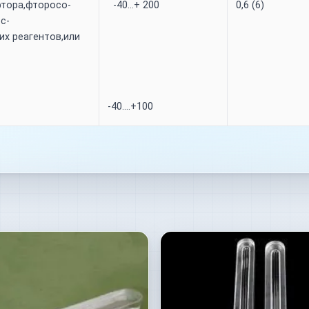
фтора,фторосо-
-40…+ 200
0,6 (6)
с-
х реагентов,или
-40….+100