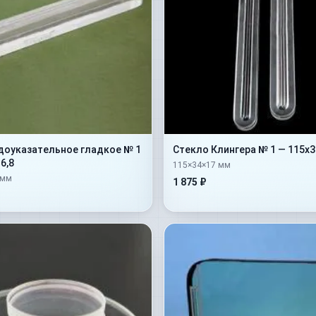
доуказательное гладкое № 1
Стекло Клингера № 1 — 115х3
6,8
115×34×17 мм
 мм
1 875 ₽