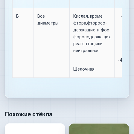
Б
Все
Кислая, кроме
-40…+ 
диаметры
фтора,фторосо-
держащих и фос-
форосодержащих
реагентов,или
нейтральная.
-40….+1
Щелочная
Похожие стёкла