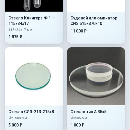
Стекло Клингера № 1 —
Судовой иллюминатор
115х34х17
СИЗ 515х370х10
115×34×17 мм
11 000 ₽
1 875 ₽
Стекло СИЗ-213-215х8
Стекло тип А 35х5
Ø215×8 мм
Ø35×5 мм
5 000 ₽
1 000 ₽