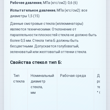
Рабочее давление
, МПа (кгс/см2): 0,6 (6)
Испытательное давление
, МПа (кгс/см2): все
диаметры 1,5 (15)
Данные смотровые стекла (иллюминаторы)
являются техническими. Отклонение от
параллельности плоскостей стекла не должно быть
более 0,5 мм. Стекла типа Б должны быть
бесцветными. Допускается голубоватый,
зеленоватый или желтоватый оттенки стекла.
Свойства стекол тип Б:
Тип
Номинальный
Рабочая среда
Диапаз
стекла
диаметр
рабочи
стекла,
темпера
мм
° С