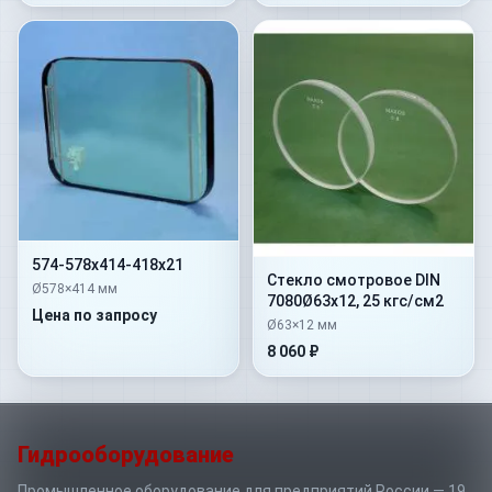
574-578х414-418х21
Стекло смотровое DIN
Ø578×414 мм
7080Ø63х12, 25 кгс/см2
Цена по запросу
Ø63×12 мм
8 060 ₽
Гидрооборудование
Промышленное оборудование для предприятий России — 19