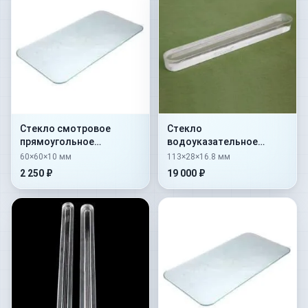
Стекло смотровое
Стекло
прямоугольное
водоуказательное
закаленное тип Б
гладкое № 1 —
60×60×10 мм
113×28×16.8 мм
60х60х10
113х28х16,8
2 250 ₽
19 000 ₽