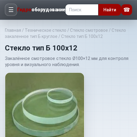
☰
☎
Гидро
оборудование
Найти
Главная
/
Техническое стекло
/
Стекло смотровое
/
Стекло
закаленное тип Б круглое
/
Стекло тип Б 100х12
Стекло тип Б 100х12
Закалённое смотровое стекло Ø100×12 мм для контроля
уровня и визуального наблюдения.