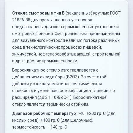
Стекла смотровые тип Б
(закаленные) круглые ГОСТ
21836-88 для промышленных установок
предназначены для окон промышленных установок и
смотровых фонарей. Смотровые окна предназначены
для визуального контроля наличия потока различных
сред в технологических процессах пищевой,
химической, нефтеперерабатывающей, строительной
и др. отраслях промышленности.
Боросиликатное стекло изготавливается с
добавлением оксида бора (B2O3). За счет этой
добавки у стекла увеличивается химическая
стойкость и уменьшается коэффициент линейного
расширения (до 3,1.10-6 оС-1). Боросиликатное
стекло является термически стойким.
Диапазон рабочих температур
: -40 +200 гр. С (для
кислых сред); +100 гр. С (для щелочных),
термостойкость — 140 гр. С