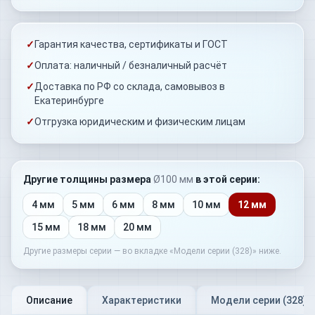
✓
Гарантия качества, сертификаты и ГОСТ
✓
Оплата: наличный / безналичный расчёт
✓
Доставка по РФ со склада, самовывоз в
Екатеринбурге
✓
Отгрузка юридическим и физическим лицам
Другие толщины
размера
Ø100 мм
в этой серии:
4 мм
5 мм
6 мм
8 мм
10 мм
12 мм
15 мм
18 мм
20 мм
Другие размеры серии — во вкладке «Модели серии (
328
)» ниже.
Описание
Характеристики
Модели серии (
328
)