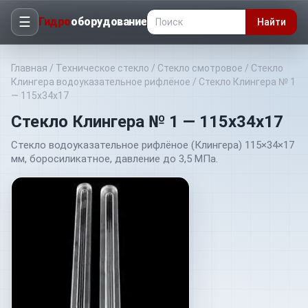
☰
Гидро
оборудование
Найти
Главная
/
Техническое стекло
/
Стекло смотровое
/
Стекло
Клингера водоуказательное рифлёное
/
Стекло Клингера № 1
— 115х34х17
Стекло Клингера № 1 — 115х34х17
Стекло водоуказательное рифлёное (Клингера) 115×34×17
мм, боросиликатное, давление до 3,5 МПа.