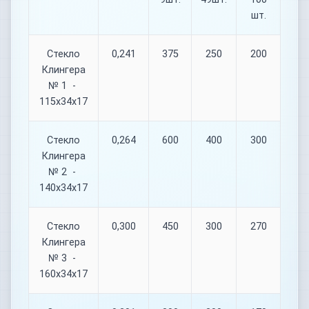
шт.
Стекло
0,241
375
250
200
Клингера
№ 1 -
115х34х17
Стекло
0,264
600
400
300
Клингера
№ 2 -
140х34х17
Стекло
0,300
450
300
270
Клингера
№ 3 -
160х34х17