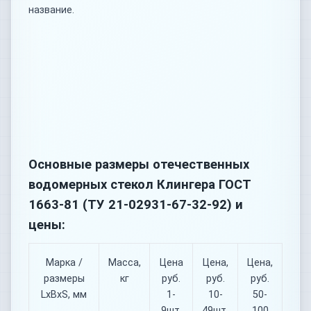
название.
Основные размеры отечественных
водомерных стекол Клингера ГОСТ
1663-81 (ТУ 21-02931-67-32-92) и
цены:
Марка /
Масса,
Цена
Цена,
Цена,
размеры
кг
руб.
руб.
руб.
LхBхS, мм
1-
10-
50-
9шт.
49шт.
100