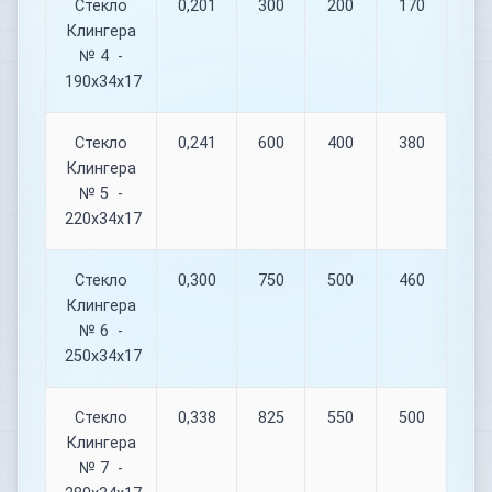
Стекло
0,201
300
200
170
Клингера
№ 4 -
190х34х17
Стекло
0,241
600
400
380
Клингера
№ 5 -
220х34х17
Стекло
0,300
750
500
460
Клингера
№ 6 -
250х34х17
Стекло
0,338
825
550
500
Клингера
№ 7 -