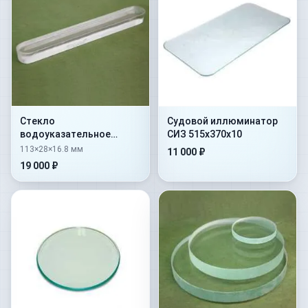
Стекло
Судовой иллюминатор
водоуказательное
СИЗ 515х370х10
гладкое № 1 —
113×28×16.8 мм
11 000 ₽
113х28х16,8
19 000 ₽