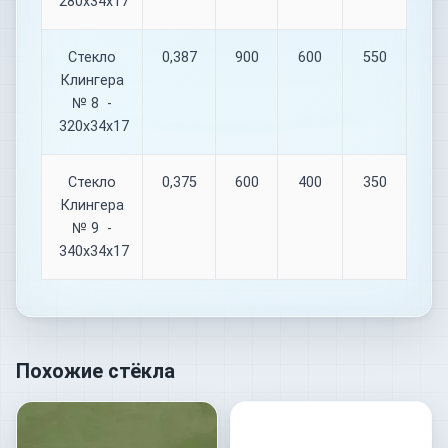
280х34х17
Стекло
0,387
900
600
550
Клингера
№ 8 -
320х34х17
Стекло
0,375
600
400
350
Клингера
№ 9 -
340х34х17
Похожие стёкла