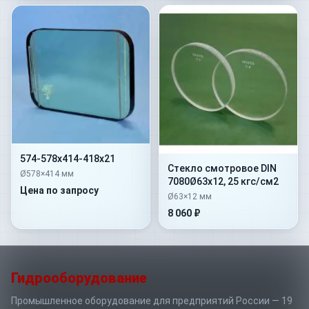
574-578х414-418х21
Стекло смотровое DIN
Ø578×414 мм
7080Ø63х12, 25 кгс/см2
Цена по запросу
Ø63×12 мм
8 060 ₽
Гидрооборудование
Промышленное оборудование для предприятий России — 19