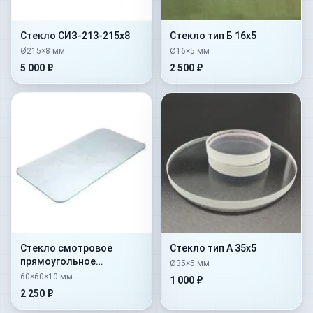
Стекло СИЗ-213-215х8
Стекло тип Б 16х5
Ø215×8 мм
Ø16×5 мм
5 000 ₽
2 500 ₽
Стекло смотровое
Стекло тип А 35х5
прямоугольное
Ø35×5 мм
закаленное тип Б
60×60×10 мм
1 000 ₽
60х60х10
2 250 ₽