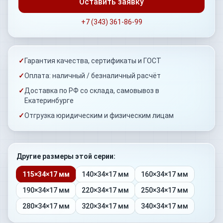
Оставить заявку
+7 (343) 361-86-99
✓
Гарантия качества, сертификаты и ГОСТ
✓
Оплата: наличный / безналичный расчёт
✓
Доставка по РФ со склада, самовывоз в
Екатеринбурге
✓
Отгрузка юридическим и физическим лицам
Другие размеры этой серии:
115×34×17 мм
140×34×17 мм
160×34×17 мм
190×34×17 мм
220×34×17 мм
250×34×17 мм
280×34×17 мм
320×34×17 мм
340×34×17 мм