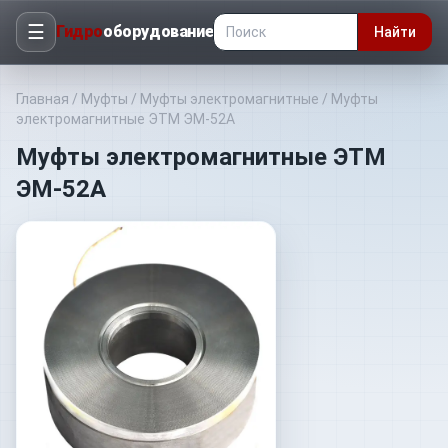
☰
Гидро
оборудование
Найти
Главная
/
Муфты
/
Муфты электромагнитные
/
Муфты
электромагнитные ЭТМ ЭМ-52А
Муфты электромагнитные ЭТМ
ЭМ-52А